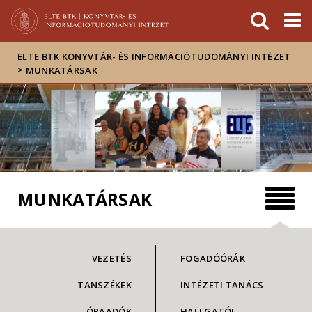
Események
ELTE a
Hírek
sajtóban
ELTE BTK KÖNYVTÁR- ÉS INFORMÁCIÓTUDOMÁNYI INTÉZET
>
MUNKATÁRSAK
MUNKATÁRSAK
VEZETÉS
FOGADÓÓRÁK
TANSZÉKEK
INTÉZETI TANÁCS
ÓRAADÓK
HALLGATÓI