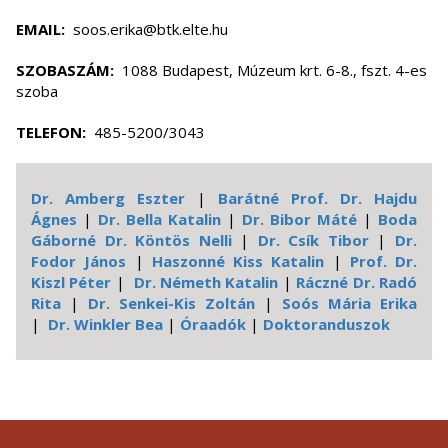
EMAIL:
soos.erika@btk.elte.hu
SZOBASZÁM:
1088 Budapest, Múzeum krt. 6-8., fszt. 4-es
szoba
TELEFON:
485-5200/3043
Dr. Amberg Eszter
|
Barátné Prof. Dr. Hajdu
Ágnes
|
Dr. Bella Katalin
|
Dr. Bibor Máté
|
Boda
Gáborné Dr. Köntös Nelli
|
Dr. Csík Tibor
|
Dr.
Fodor János
|
Haszonné Kiss Katalin
|
Prof. Dr.
Kiszl Péter
|
Dr. Németh Katalin
|
Ráczné Dr. Radó
Rita
|
Dr. Senkei-Kis Zoltán
|
Soós Mária Erika
|
Dr. Winkler Bea
|
Óraadók
|
Doktoranduszok