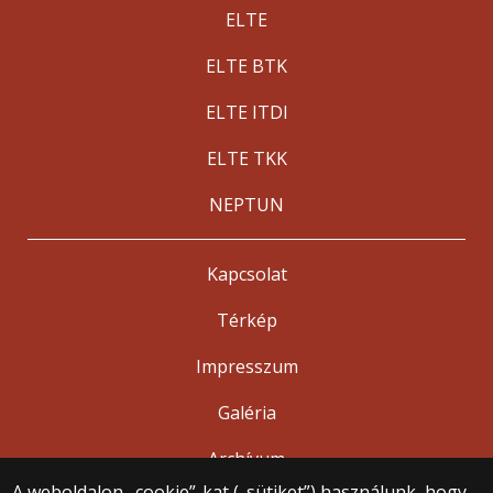
ELTE
ELTE BTK
ELTE ITDI
ELTE TKK
NEPTUN
Kapcsolat
Térkép
Impresszum
Galéria
Archívum
A weboldalon „cookie”-kat („sütiket”) használunk, hogy