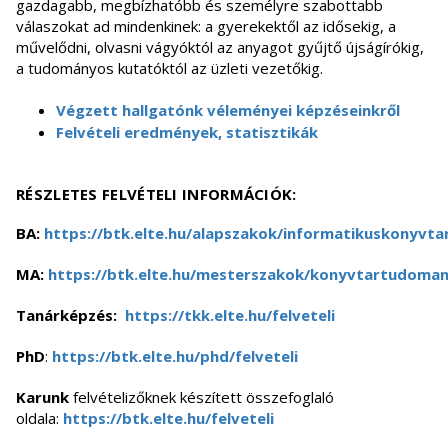
gazdagabb, megbízhatóbb és személyre szabottabb
válaszokat ad mindenkinek: a gyerekektől az idősekig, a
művelődni, olvasni vágyóktól az anyagot gyűjtő újságírókig,
a tudományos kutatóktól az üzleti vezetőkig.
Végzett hallgatónk véleményei képzéseinkről
Felvételi eredmények, statisztikák
RÉSZLETES FELVÉTELI INFORMÁCIÓK:
BA:
https://btk.elte.hu/alapszakok/informatikuskonyvta
MA:
https://btk.elte.hu/mesterszakok/konyvtartudoma
Tanárképzés:
https://tkk.elte.hu/felveteli
PhD
:
https://btk.elte.hu/phd/felveteli
Karunk
felvételizőknek készített összefoglaló
oldala:
https://btk.elte.hu/felveteli