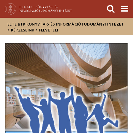
Események
ELTE a
Hírek
sajtóban
ELTE BTK KÖNYVTÁR- ÉS INFORMÁCIÓTUDOMÁNYI INTÉZET
>
>
KÉPZÉSEINK
FELVÉTELI