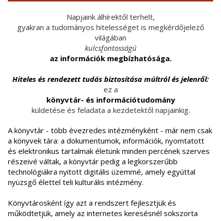
Napjaink álhírektől terhelt,
gyakran a tudományos hitelességet is megkérdőjelező
világában
kulcsfontosságú
az információk megbízhatósága.
Hiteles és rendezett tudás biztosítása múltról és jelenről:
ez a
könyvtár- és információtudomány
küldetése és feladata a kezdetektől napjainkig.
A könyvtár - több évezredes intézményként - már nem csak
a könyvek tára: a dokumentumok, információk, nyomtatott
és elektronikus tartalmak életünk minden percének szerves
részeivé váltak, a könyvtár pedig a legkorszerűbb
technológiákra nyitott digitális üzemmé, amely egyúttal
nyüzsgő élettel teli kulturális intézmény.
Könyvtárosként így azt a rendszert fejlesztjük és
működtetjük, amely az internetes keresésnél sokszorta