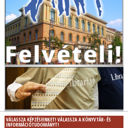
VÁLASSZA KÉPZÉSEINKET! VÁLASSZA A KÖNYVTÁR- ÉS
INFORMÁCIÓTUDOMÁNYT!