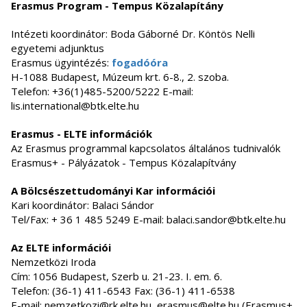
Erasmus Program - Tempus Közalapítány
Intézeti koordinátor: Boda Gáborné Dr. Köntös Nelli
egyetemi adjunktus
Erasmus ügyintézés:
fogadóóra
H-1088 Budapest, Múzeum krt. 6-8., 2. szoba.
Telefon: +36(1)485-5200/5222 E-mail:
lis.international@btk.elte.hu
Erasmus - ELTE információk
Az Erasmus programmal kapcsolatos általános tudnivalók
Erasmus+ - Pályázatok - Tempus Közalapítvány
A Bölcsészettudományi Kar információi
Kari koordinátor: Balaci Sándor
Tel/Fax: + 36 1 485 5249 E-mail: balaci.sandor@btk.elte.hu
Az ELTE információi
Nemzetközi Iroda
Cím: 1056 Budapest, Szerb u. 21-23. I. em. 6.
Telefon: (36-1) 411-6543 Fax: (36-1) 411-6538
E-mail: nemzetkozi@rk.elte.hu, erasmus@elte.hu (Erasmus+,