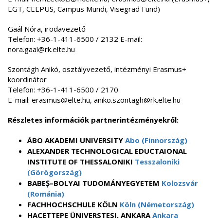
EGT, CEEPUS, Campus Mundi, Visegrad Fund)
Gaál Nóra, irodavezető
Telefon: +36-1-411-6500 / 2132 E-mail:
nora.gaal@rk.elte.hu
Szontágh Anikó, osztályvezető, intézményi Erasmus+
koordinátor
Telefon: +36-1-411-6500 / 2170
E-mail: erasmus@elte.hu, aniko.szontagh@rk.elte.hu
Részletes információk partnerintézményekről:
ÅBO AKADEMI UNIVERSITY
Abo (Finnország)
ALEXANDER TECHNOLOGICAL EDUCTAIONAL
INSTITUTE OF THESSALONIKI
Tesszaloniki
(Görögország)
BABEȘ–BOLYAI TUDOMÁNYEGYETEM
Kolozsvár
(Románia)
FACHHOCHSCHULE KÖLN
Köln (Németország)
HACETTEPE ÜNIVERSTESI, ANKARA
Ankara