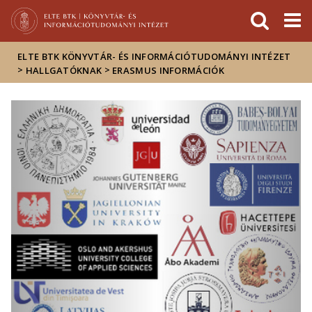
Események
ELTE a
Hírek
sajtóban
ELTE BTK KÖNYVTÁR- ÉS INFORMÁCIÓTUDOMÁNYI INTÉZET
>
>
HALLGATÓKNAK
ERASMUS INFORMÁCIÓK