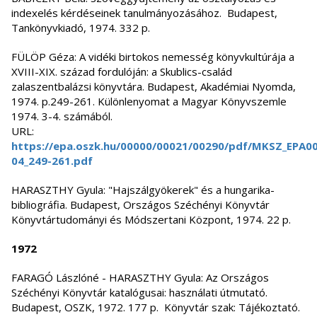
indexelés kérdéseinek tanulmányozásához. Budapest,
Tankönyvkiadó, 1974. 332 p.
FÜLÖP Géza: A vidéki birtokos nemesség könyvkultúrája a
XVIII-XIX. század fordulóján: a Skublics-család
zalaszentbalázsi könyvtára. Budapest, Akadémiai Nyomda,
1974. p.249-261. Különlenyomat a Magyar Könyvszemle
1974. 3-4. számából.
URL:
https://epa.oszk.hu/00000/00021/00290/pdf/MKSZ_EPA0
04_249-261.pdf
HARASZTHY Gyula: "Hajszálgyökerek" és a hungarika-
bibliográfia. Budapest, Országos Széchényi Könyvtár
Könyvtártudományi és Módszertani Központ, 1974. 22 p.
1972
FARAGÓ Lászlóné - HARASZTHY Gyula: Az Országos
Széchényi Könyvtár katalógusai: használati útmutató.
Budapest, OSZK, 1972. 177 p. Könyvtár szak: Tájékoztató.