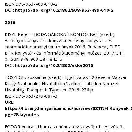
ISBN 978-963-489-010-2
DOI:
https://doi.org/10.21862/978-963-489-010-2
2016
KISZL Péter – BODA GÁBORNÉ KÖNTÖS Nelli (szerk.):
Valóságos könyvtár – könyvtári valóság: könyvtár- és
információtudományi tanulmányok 2016. Budapest, ELTE
BTK Könyvtár- és Információtudományi Intézet, 2017. 311
p. ISBN 978-963-284-842-6
DOI:
https://doi.org/10.21862/vkkv2016
TÓSZEGI Zsuzsanna (szerk).: Egy hivatás 120 éve: a Magyar
Királyi Szabadalmi Hivataltól a Szellemi Tulajdon Nemzeti
Hivataláig. Budapest, Typotex, 2016. 276 p.
ISBN 978-963-279-881-3
URL:
https://library.hungaricana.hu/hu/view/SZTNH_Konyvek_
pg=7&layout=s
FODOR András: Utam a zenéhez: összegyűjtött esszék. 3.