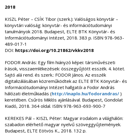
2018
KISZL Péter – CSÍK Tibor (szerk.): Valóságos könyvtár –
könyvtári valóság: könyvtár- és információtudományi
tanulmányok 2018. Budapest, ELTE BTK Könyvtár- és
Információtudományi Intézet, 2018. 383 p. ISBN 978-963-
489-017-1
DOI:
https://doi.org/10.21862/vkkv2018
FODOR András: Egy film hiányzó képei: társművészeti
írások, visszaemlékezések: összegyűjtött esszék. 4. kötet.
Sajtó alá rend. és szerk.: FODOR János. Az esszék
digitalizálásában közreműködtek az ELTE BTK Könyvtár- és
Információtudományi Intézet hallgatói a Fodor András
hálózati életműkiadás (
http://inaplo.hu/fodorandras/
)
keretében. Csűrös Miklós ajánlásával. Budapest, Gondolat
Kiadó, 2018. 364 oldal. ISBN 978-963-693-900-7
KEREKES Pál – KISZL Péter: Magyar irodalom a világhálón:
szabadon elérhető magyar nyelvű szöveggyűjtemények.
Budapest, ELTE Eötvös K., 2018. 132 p.