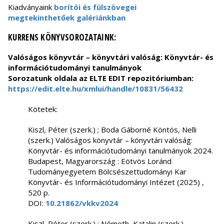
Kiadványaink
borítói és fülszövegei
megtekinthetőek galériánkban
KURRENS KÖNYVSOROZATAINK:
Valóságos könyvtár – könyvtári valóság: Könyvtár- és
információtudományi tanulmányok
Sorozatunk oldala az ELTE EDIT repozitóriumban:
https://edit.elte.hu/xmlui/handle/10831/56432
Kötetek:
Kiszl, Péter (szerk.) ; Boda Gáborné Köntös, Nelli
(szerk.) Valóságos könyvtár – könyvtári valóság:
Könyvtár- és információtudományi tanulmányok 2024.
Budapest, Magyarország : Eötvös Loránd
Tudományegyetem Bölcsészettudományi Kar
Könyvtár- és Információtudományi Intézet (2025) ,
520 p.
DOI:
10.21862/vkkv2024
Kiszl, Péter (szerk.) ; Németh, Katalin (szerk.)