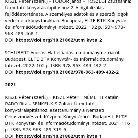
KISZL Péter (szerk.) – FODOR János – TÓSZEGI Zsuzsanna:
Útmutató könyvtáralapításhoz 2. A digitalizálás
fejlődéstörténete. A személyes adatok és a szerzői jogok
védelme a könyvtárakban. Budapest, ELTE BTK Könyvtár-
és Információtudományi Intézet, 2022. 192 p. ISBN 978-
963-489-468-1
DOI:
https://doi.org/10.21862/utm_kvta_2
SCHUBERT András: Hat előadás a tudománymetriáról.
Budapest, ELTE BTK Könyvtár- és Információtudományi
Intézet, 2022. 102 p. ISBN 978-963-489-432-2
DOI:
https://doi.org/10.21862/978-963-489-432-2
2021
KISZL Péter (szerk.) – KISZL Péter – NÉMETH Katalin –
RADÓ Rita – SENKEI-KIS Zoltán: Útmutató
könyvtáralapításhoz: esettanulmány a Nemzeti
Cirkuszművészeti Központ Könyvtáráról. Budapest, ELTE
BTK Könyvtár- és Információtudományi Intézet, 2021. 116
p. ISBN 978-963-489-319-6
DOI:
https://doi.org/10.21862/utm_kvta_1