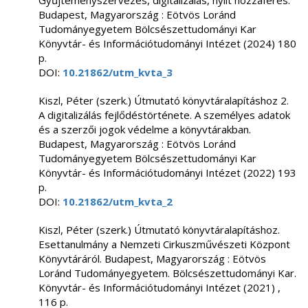
Gyűjteményszervezés, digitalizálás, nyílt hozzáférés.
Budapest, Magyarország : Eötvös Loránd
Tudományegyetem Bölcsészettudományi Kar
Könyvtár- és Információtudományi Intézet (2024) 180
p.
DOI:
10.21862/utm_kvta_3
Kiszl, Péter (szerk.) Útmutató könyvtáralapításhoz 2.
A digitalizálás fejlődéstörténete. A személyes adatok
és a szerzői jogok védelme a könyvtárakban.
Budapest, Magyarország : Eötvös Loránd
Tudományegyetem Bölcsészettudományi Kar
Könyvtár- és Információtudományi Intézet (2022) 193
p.
DOI:
10.21862/utm_kvta_2
Kiszl, Péter (szerk.) Útmutató könyvtáralapításhoz.
Esettanulmány a Nemzeti Cirkuszművészeti Központ
Könyvtáráról. Budapest, Magyarország : Eötvös
Loránd Tudományegyetem. Bölcsészettudományi Kar.
Könyvtár- és Információtudományi Intézet (2021) ,
116 p.