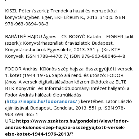
KISZL Péter (szerk.): Trendek a hazai és nemzetközi
könyvtárügyben. Eger, EKF Líceum K., 2013. 310 p. ISBN
978-963-9894-98-3
BARÁTNÉ HAJDU Ágnes – CS. BOGYÓ Katalin – EIGNER Judit
(szerk.): Könyvtárhasználati óravázlatok. Budapest,
Könyvtárostanárok Egyesülete, 2013. 331 p. (Kis KTE
Könyvek, ISSN 1788-4470; 7.) ISBN 978-963-88046-4-8
FODOR András: Különös szép hajsza: összegyűjtött versek.
1. kötet (1944-1976). Sajtó alá rend. és utószó: FODOR
János. A versek digitalizálásában közreműködtek az ELTE
BTK Könyvtár- és Információtudományi Intézet hallgatói a
Fodor András hálózati életműkiadás
(
http://inaplo.hu/fodorandras/
) keretében. Lator László
ajánlásával. Budapest, Gondolat, 2013. 551 p. ISBN 978-
963-693-465-1
URL:
https://www.szaktars.hu/gondolat/view/fodor-
andras-kulonos-szep-hajsza-osszegyujtott-versek-
elso-kotet-1944-1976-2013/?