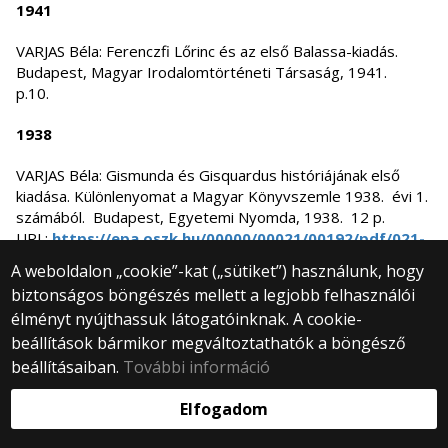
1941
VARJAS Béla: Ferenczfi Lőrinc és az első Balassa-kiadás.
Budapest, Magyar Irodalomtörténeti Társaság, 1941.
p.10.
1938
VARJAS Béla: Gismunda és Gisquardus históriájának első
kiadása. Különlenyomat a Magyar Könyvszemle 1938. évi 1.
számából. Budapest, Egyetemi Nyomda, 1938. 12 p.
URL:
https://epa.oszk.hu/00000/00021/00192/pdf/021-
032.pdf
A weboldalon „cookie”-kat („sütiket”) használunk, hogy
biztonságos böngészés mellett a legjobb felhasználói
1934
élményt nyújthassuk látogatóinknak. A cookie-
VARJAS R. Béla: Erdély és irodalmunk nemzeti egysége.
beállítások bármikor megváltoztathatók a böngésző
Budapest, 1934. 104 p.
beállításaiban.
További információ
Elfogadom