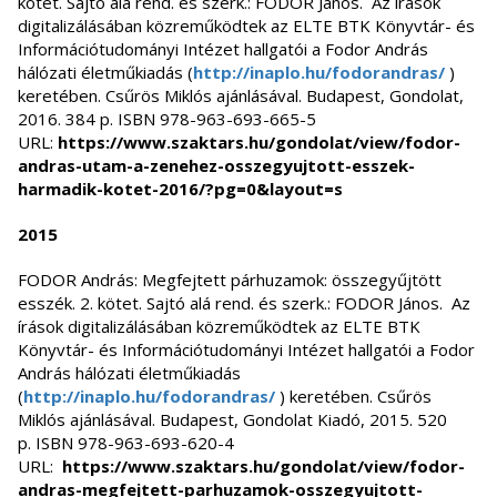
kötet. Sajtó alá rend. és szerk.: FODOR János. Az írások
digitalizálásában közreműködtek az ELTE BTK Könyvtár- és
Információtudományi Intézet hallgatói a Fodor András
hálózati életműkiadás (
http://inaplo.hu/fodorandras/
)
keretében. Csűrös Miklós ajánlásával. Budapest, Gondolat,
2016. 384 p. ISBN 978-963-693-665-5
URL:
https://www.szaktars.hu/gondolat/view/fodor-
andras-utam-a-zenehez-osszegyujtott-esszek-
harmadik-kotet-2016/?pg=0&layout=s
2015
FODOR András: Megfejtett párhuzamok: összegyűjtött
esszék. 2. kötet. Sajtó alá rend. és szerk.: FODOR János. Az
írások digitalizálásában közreműködtek az ELTE BTK
Könyvtár- és Információtudományi Intézet hallgatói a Fodor
András hálózati életműkiadás
(
http://inaplo.hu/fodorandras/
) keretében. Csűrös
Miklós ajánlásával. Budapest, Gondolat Kiadó, 2015. 520
p. ISBN 978-963-693-620-4
URL:
https://www.szaktars.hu/gondolat/view/fodor-
andras-megfejtett-parhuzamok-osszegyujtott-