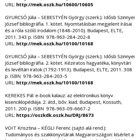
URL:
http://mek.oszk.hu/10600/10605
GYURCSÓ Júlia – SEBESTYÉN György (szerk.): Idősb Szinnyei
József bibliográfia. 1. kötet. Nyomtatásban megjelent írásai
és a róla szóló irodalom (1848-2010). Budapest, ELTE,
2011. 343 p. ISBN 978-963-284-202-8
URL:
http://mek.oszk.hu/10100/10168
GYURCSÓ Júlia – SEBESTYÉN György (szerk.): Idősb Szinnyei
József bibliográfia. 2. kötet. Kéziratos hagyatéka, könyvtári
és levéltári iratok (1792-1913). Budapest, ELTE, 2011. 308
p. ISBN 978-963-284-203-5
URL:
http://mek.oszk.hu/10100/10168
KEREKES Pál: e-book kalauz: az elektronikus könyv
kisenciklopédiája. 2. átd., bőv. kiad. Budapest, Kossuth,
2011. 200 p. ISBN 978-963-09-6667-2
URL:
https://oszkdk.oszk.hu/DRJ/8673
VOIT Krisztina – KÉGLI Ferenc (sajtó alá rend.):
Tudományos és szakkönyvtárak Magyarországon: kísérlet a