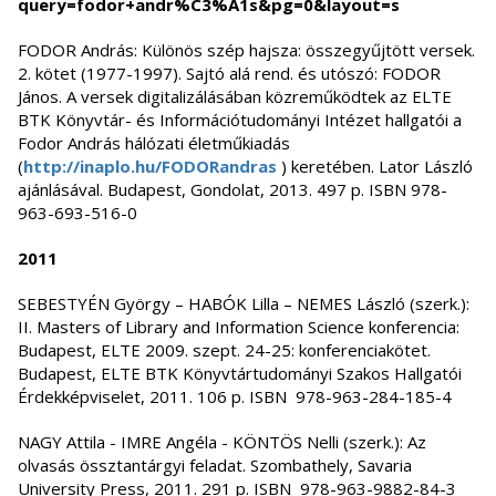
query=fodor+andr%C3%A1s&pg=0&layout=s
FODOR András: Különös szép hajsza: összegyűjtött versek.
2. kötet (1977-1997). Sajtó alá rend. és utószó: FODOR
János. A versek digitalizálásában közreműködtek az ELTE
BTK Könyvtár- és Információtudományi Intézet hallgatói a
Fodor András hálózati életműkiadás
(
http://inaplo.hu/FODORandras
) keretében. Lator László
ajánlásával. Budapest, Gondolat, 2013. 497 p. ISBN 978-
963-693-516-0
2011
SEBESTYÉN György – HABÓK Lilla – NEMES László (szerk.):
II. Masters of Library and Information Science konferencia:
Budapest, ELTE 2009. szept. 24-25: konferenciakötet.
Budapest, ELTE BTK Könyvtártudományi Szakos Hallgatói
Érdekképviselet, 2011. 106 p. ISBN 978-963-284-185-4
NAGY Attila - IMRE Angéla - KÖNTÖS Nelli (szerk.): Az
olvasás össztantárgyi feladat. Szombathely, Savaria
University Press, 2011. 291 p. ISBN 978-963-9882-84-3