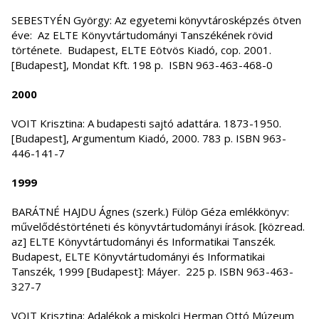
SEBESTYÉN György: Az egyetemi könyvtárosképzés ötven
éve: Az ELTE Könyvtártudományi Tanszékének rövid
története. Budapest, ELTE Eötvös Kiadó, cop. 2001.
[Budapest], Mondat Kft. 198 p. ISBN 963-463-468-0
2000
VOIT Krisztina: A budapesti sajtó adattára. 1873-1950.
[Budapest], Argumentum Kiadó, 2000. 783 p. ISBN 963-
446-141-7
1999
BARÁTNÉ HAJDU Ágnes (szerk.) Fülöp Géza emlékkönyv:
művelődéstörténeti és könyvtártudományi írások. [közread.
az] ELTE Könyvtártudományi és Informatikai Tanszék.
Budapest, ELTE Könyvtártudományi és Informatikai
Tanszék, 1999 [Budapest]: Máyer. 225 p. ISBN 963-463-
327-7
VOIT Krisztina: Adalékok a miskolci Herman Ottó Múzeum