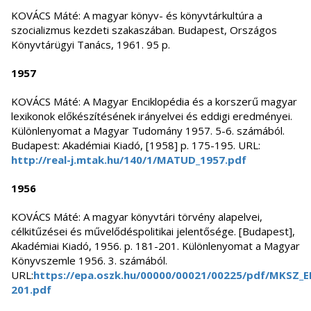
KOVÁCS Máté: A magyar könyv- és könyvtárkultúra a
szocializmus kezdeti szakaszában. Budapest, Országos
Könyvtárügyi Tanács, 1961. 95 p.
1957
KOVÁCS Máté: A Magyar Enciklopédia és a korszerű magyar
lexikonok előkészítésének irányelvei és eddigi eredményei.
Különlenyomat a Magyar Tudomány 1957. 5-6. számából.
Budapest: Akadémiai Kiadó, [1958] p. 175-195. URL:
http://real-j.mtak.hu/140/1/MATUD_1957.pdf
1956
KOVÁCS Máté: A magyar könyvtári törvény alapelvei,
célkitűzései és művelődéspolitikai jelentősége. [Budapest],
Akadémiai Kiadó, 1956. p. 181-201. Különlenyomat a Magyar
Könyvszemle 1956. 3. számából.
URL:
https://epa.oszk.hu/00000/00021/00225/pdf/MKSZ_E
201.pdf