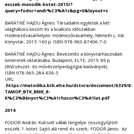
esszek-masodik-kotet-2015/?
query=fodor+andr%C3%A1s&pg=0&layout=s
BARÁTNÉ HAJDU Ágnes: Társadalmi egyletek a két
világháború között és a koalíciós időszakban
Hódmezővásárhelyen. Hódmezővásárhely, Németh L. Vár.
Könyvtár, 2015. 160 p. ISBN 978-963-87406-7-0
BARÁTNÉ HAJDU Ágnes: Bevezetés a könyvtárhasználati
ismeretek oktatásába. Budapest, ELTE, 2015. 89 p.
(Bölcsészet- és művészetpedagógiai kiadványok)
ISBN 978-963-284-638-5
URL:
https://metodika.btk.elte.hu/dstore/document/6339/8-
TAMOP_BTK_BMK_8-
K%C3%B6nyvt%C3%A1rhaszn%C3%A1lat.pdf
2014
FODOR András: Kulcsolt vállak tengelye: összegyűjtött
esszék. 1. kötet. Sajtó alá rend. és szerk.: FODOR János. Az