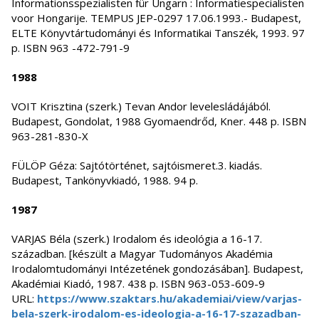
Informationsspezialisten für Ungarn : Informatiespecialisten
voor Hongarije. TEMPUS JEP-0297 17.06.1993.- Budapest,
ELTE Könyvtártudományi és Informatikai Tanszék, 1993. 97
p. ISBN 963 -472-791-9
1988
VOIT Krisztina (szerk.) Tevan Andor levelesládájából.
Budapest, Gondolat, 1988 Gyomaendrőd, Kner. 448 p. ISBN
963-281-830-X
FÜLÖP Géza: Sajtótörténet, sajtóismeret.3. kiadás.
Budapest, Tankönyvkiadó, 1988. 94 p.
1987
VARJAS Béla (szerk.) Irodalom és ideológia a 16-17.
században. [készült a Magyar Tudományos Akadémia
Irodalomtudományi Intézetének gondozásában]. Budapest,
Akadémiai Kiadó, 1987. 438 p. ISBN 963-053-609-9
URL:
https://www.szaktars.hu/akademiai/view/varjas-
bela-szerk-irodalom-es-ideologia-a-16-17-szazadban-