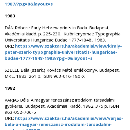
1987/?pg=0&layout=s
1983
DÁN Róbert: Early Hebrew prints in Buda. Budapest,
Akadémiai kiadó. p. 225-230. Különlenyomat: Typographia
Universitatis Hungaricae Budae 1777-1848., 1983.
URL:
https://www.szaktars.hu/akademiai/view/kiraly-
peter-szerk-typographia-universitatis-hungaricae-
budae-1777-1848-1983/?pg=0&layout=s
SZELLE Béla (szerk.) Kovács Máté emlékkönyv. Budapest,
MKE, 1983. 261 p. ISBN 963-016-180-X
1982
VARJAS Béla: A magyar reneszánsz irodalom társadalmi
gyökerei. Budapest, Akadémiai Kiadó, 1982. 375 p. ISBN
963-052-706-5
URL:
https://www.szaktars.hu/akademiai/view/varjas-
bela-a-magyar-reneszansz-irodalom-tarsadalmi-