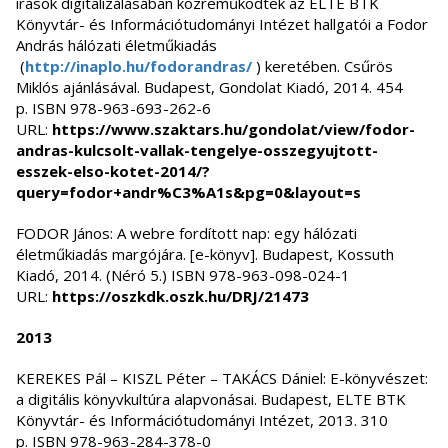
írások digitalizálásában közreműködtek az ELTE BTK
Könyvtár- és Információtudományi Intézet hallgatói a Fodor
András hálózati életműkiadás
(
http://inaplo.hu/fodorandras/
) keretében. Csűrös
Miklós ajánlásával. Budapest, Gondolat Kiadó, 2014. 454
p. ISBN 978-963-693-262-6
URL:
https://www.szaktars.hu/gondolat/view/fodor-
andras-kulcsolt-vallak-tengelye-osszegyujtott-
esszek-elso-kotet-2014/?
query=fodor+andr%C3%A1s&pg=0&layout=s
FODOR János: A webre fordított nap: egy hálózati
életműkiadás margójára. [e-könyv]. Budapest, Kossuth
Kiadó, 2014. (Néró 5.) ISBN 978-963-098-024-1
URL:
https://oszkdk.oszk.hu/DRJ/21473
2013
KEREKES Pál – KISZL Péter – TAKÁCS Dániel: E-könyvészet:
a digitális könyvkultúra alapvonásai. Budapest, ELTE BTK
Könyvtár- és Információtudományi Intézet, 2013. 310
p. ISBN 978-963-284-378-0