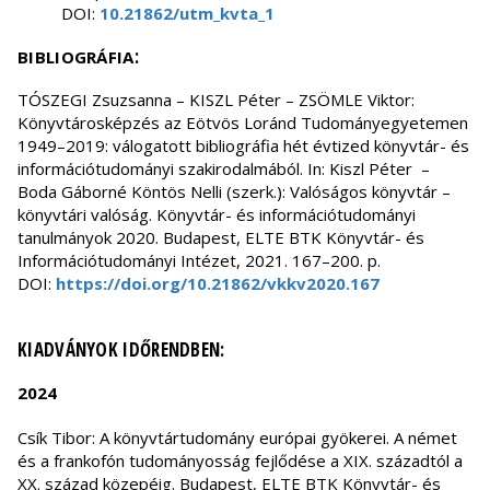
DOI:
10.21862/utm_kvta_1
:
BIBLIOGRÁFIA
TÓSZEGI Zsuzsanna – KISZL Péter – ZSÖMLE Viktor:
Könyvtárosképzés az Eötvös Loránd Tudományegyetemen
1949–2019: válogatott bibliográfia hét évtized könyvtár- és
információtudományi szakirodalmából. In: Kiszl Péter –
Boda Gáborné Köntös Nelli (szerk.): Valóságos könyvtár –
könyvtári valóság. Könyvtár- és információtudományi
tanulmányok 2020. Budapest, ELTE BTK Könyvtár- és
Információtudományi Intézet, 2021. 167–200. p.
DOI:
https://doi.org/10.21862/vkkv2020.167
KIADVÁNYOK IDŐRENDBEN:
2024
Csík Tibor: A könyvtártudomány európai gyökerei. A német
és a frankofón tudományosság fejlődése a XIX. századtól a
XX. század közepéig. Budapest, ELTE BTK Könyvtár- és