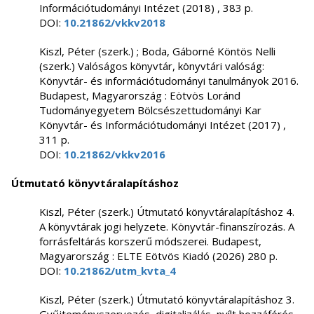
Információtudományi Intézet (2018) , 383 p.
DOI:
10.21862/vkkv2018
Kiszl, Péter (szerk.) ; Boda, Gáborné Köntös Nelli
(szerk.) Valóságos könyvtár, könyvtári valóság:
Könyvtár- és információtudományi tanulmányok 2016.
Budapest, Magyarország : Eötvös Loránd
Tudományegyetem Bölcsészettudományi Kar
Könyvtár- és Információtudományi Intézet (2017) ,
311 p.
DOI:
10.21862/vkkv2016
Útmutató könyvtáralapításhoz
Kiszl, Péter (szerk.) Útmutató könyvtáralapításhoz 4.
A könyvtárak jogi helyzete. Könyvtár-finanszírozás. A
forrásfeltárás korszerű módszerei. Budapest,
Magyarország : ELTE Eötvös Kiadó (2026) 280 p.
DOI:
10.21862/utm_kvta_4
Kiszl, Péter (szerk.) Útmutató könyvtáralapításhoz 3.