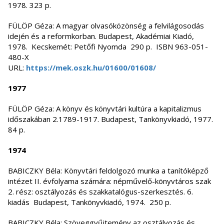
1978. 323 p.
FÜLÖP Géza: A magyar olvasóközönség a felvilágosodás
idején és a reformkorban. Budapest, Akadémiai Kiadó,
1978. Kecskemét: Petőfi Nyomda 290 p. ISBN 963-051-
480-X
URL:
https://mek.oszk.hu/01600/01608/
1977
FÜLÖP Géza: A könyv és könyvtári kultúra a kapitalizmus
időszakában 2.1789-1917. Budapest, Tankönyvkiadó, 1977.
84 p.
1974
BABICZKY Béla: Könyvtári feldolgozó munka a tanítóképző
intézet II. évfolyama számára: népművelő-könyvtáros szak
2. rész: osztályozás és szakkatalógus-szerkesztés. 6.
kiadás Budapest, Tankönyvkiadó, 1974. 250 p.
BABICZKY Béla: Szöveggyűjtemény az osztályozás és