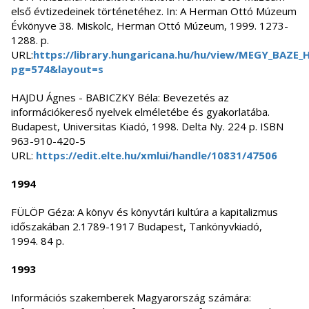
első évtizedeinek történetéhez. In: A Herman Ottó Múzeum
Évkönyve 38. Miskolc, Herman Ottó Múzeum, 1999. 1273-
1288. p.
URL:
https://library.hungaricana.hu/hu/view/MEGY_BAZE
pg=574&layout=s
HAJDU Ágnes - BABICZKY Béla: Bevezetés az
információkereső nyelvek elméletébe és gyakorlatába.
Budapest, Universitas Kiadó, 1998. Delta Ny. 224 p. ISBN
963-910-420-5
URL:
https://edit.elte.hu/xmlui/handle/10831/47506
1994
FÜLÖP Géza: A könyv és könyvtári kultúra a kapitalizmus
időszakában 2.1789-1917 Budapest, Tankönyvkiadó,
1994. 84 p.
1993
Információs szakemberek Magyarország számára: