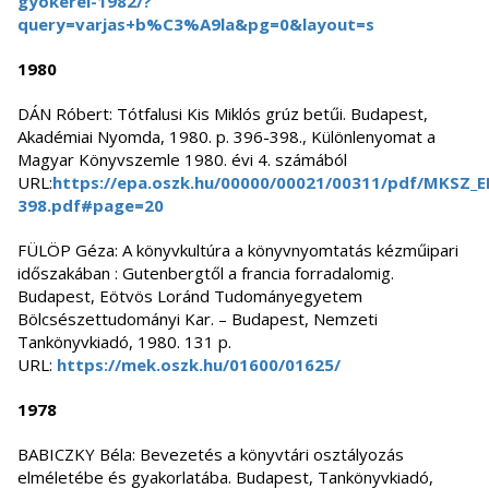
gyokerei-1982/?
query=varjas+b%C3%A9la&pg=0&layout=s
1980
DÁN Róbert: Tótfalusi Kis Miklós grúz betűi. Budapest,
Akadémiai Nyomda, 1980. p. 396-398., Különlenyomat a
Magyar Könyvszemle 1980. évi 4. számából
URL:
https://epa.oszk.hu/00000/00021/00311/pdf/MKSZ_E
398.pdf#page=20
FÜLÖP Géza: A könyvkultúra a könyvnyomtatás kézműipari
időszakában : Gutenbergtől a francia forradalomig.
Budapest, Eötvös Loránd Tudományegyetem
Bölcsészettudományi Kar. – Budapest, Nemzeti
Tankönyvkiadó, 1980. 131 p.
URL:
https://mek.oszk.hu/01600/01625/
1978
BABICZKY Béla: Bevezetés a könyvtári osztályozás
elméletébe és gyakorlatába. Budapest, Tankönyvkiadó,