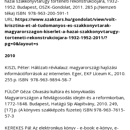
hazai szakkönyvtárügy történeti rekonstrukciójára, 1932-
1952. Budapest, OSZK-Gondolat, 2011. 285 p.(Nemzeti
téka) ISBN 978-963-200-591-1
URL:
https://www.szaktars.hu/gondolat/view/volt-
krisztina-et-al-tudomanyos-es-szakkonyvtarak-
magyarorszagon-kiserlet-a-hazai-szakkonyvtarugy-
torteneti-rekonstrukciojara-1932-1952-2011/?
pg=0&layout=s
2010
KISZL Péter: Hálózati révkalauz: magyarországi hajózási
információforrások az interneten. Eger, EKF Líceum K., 2010.
255 p. ISBN 978-963-9894-58-7
FÜLÖP Géza: Olvasási kultúra és könyvkiadás
Magyarországon a felvilágosodás idején és a reformkorban,
1772-1848. Budapest, Hatágú Síp Alapítvány, 2010. 249,
[17] p. (A könyves szakképzés füzetei) ISBN 978-963-7615-
57-3
KEREKES Pál: Az elektronikus könyv - e-book: e-könyv, e-