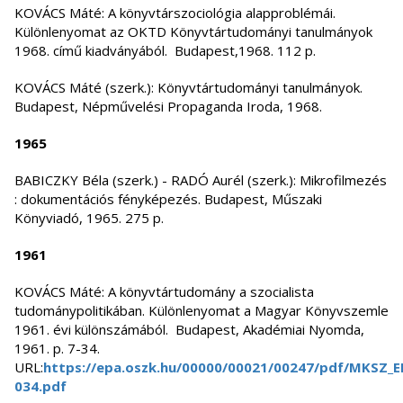
KOVÁCS Máté: A könyvtárszociológia alapproblémái.
Különlenyomat az OKTD Könyvtártudományi tanulmányok
1968. című kiadványából. Budapest,1968. 112 p.
KOVÁCS Máté (szerk.): Könyvtártudományi tanulmányok.
Budapest, Népművelési Propaganda Iroda, 1968.
1965
BABICZKY Béla (szerk.) - RADÓ Aurél (szerk.): Mikrofilmezés
: dokumentációs fényképezés. Budapest, Műszaki
Könyviadó, 1965. 275 p.
1961
KOVÁCS Máté: A könyvtártudomány a szocialista
tudománypolitikában. Különlenyomat a Magyar Könyvszemle
1961. évi különszámából. Budapest, Akadémiai Nyomda,
1961. p. 7-34.
URL:
https://epa.oszk.hu/00000/00021/00247/pdf/MKSZ_E
034.pdf