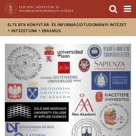
Események
ELTE a
Hírek
sajtóban
ELTE BTK KÖNYVTÁR- ÉS INFORMÁCIÓTUDOMÁNYI INTÉZET
>
>
INTÉZETÜNK
ERASMUS