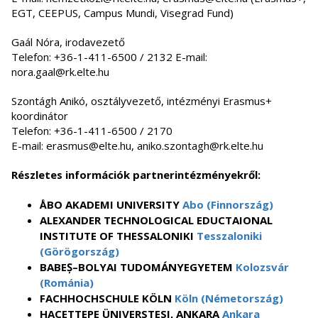
EGT, CEEPUS, Campus Mundi, Visegrad Fund)
Gaál Nóra, irodavezető
Telefon: +36-1-411-6500 / 2132 E-mail:
nora.gaal@rk.elte.hu
Szontágh Anikó, osztályvezető, intézményi Erasmus+
koordinátor
Telefon: +36-1-411-6500 / 2170
E-mail: erasmus@elte.hu, aniko.szontagh@rk.elte.hu
Részletes információk partnerintézményekről:
ÅBO AKADEMI UNIVERSITY
Abo (Finnország)
ALEXANDER TECHNOLOGICAL EDUCTAIONAL
INSTITUTE OF THESSALONIKI
Tesszaloniki
(Görögország)
BABEȘ–BOLYAI TUDOMÁNYEGYETEM
Kolozsvár
(Románia)
FACHHOCHSCHULE KÖLN
Köln (Németország)
HACETTEPE ÜNIVERSTESI, ANKARA
Ankara