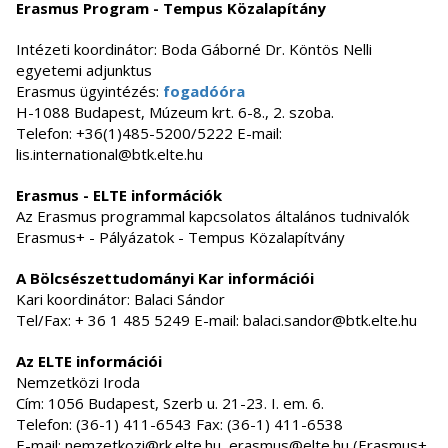
Erasmus Program - Tempus Közalapítány
Intézeti koordinátor: Boda Gáborné Dr. Köntös Nelli
egyetemi adjunktus
Erasmus ügyintézés:
fogadóóra
H-1088 Budapest, Múzeum krt. 6-8., 2. szoba.
Telefon: +36(1)485-5200/5222 E-mail:
lis.international@btk.elte.hu
Erasmus - ELTE információk
Az Erasmus programmal kapcsolatos általános tudnivalók
Erasmus+ - Pályázatok - Tempus Közalapítvány
A Bölcsészettudományi Kar információi
Kari koordinátor: Balaci Sándor
Tel/Fax: + 36 1 485 5249 E-mail: balaci.sandor@btk.elte.hu
Az ELTE információi
Nemzetközi Iroda
Cím: 1056 Budapest, Szerb u. 21-23. I. em. 6.
Telefon: (36-1) 411-6543 Fax: (36-1) 411-6538
E-mail: nemzetkozi@rk.elte.hu, erasmus@elte.hu (Erasmus+,