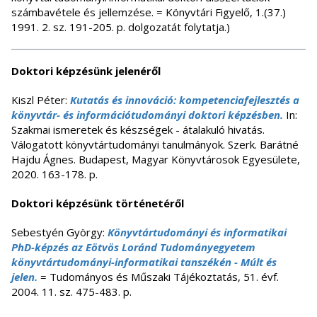
számbavétele és jellemzése. = Könyvtári Figyelő, 1.(37.)
1991. 2. sz. 191-205. p. dolgozatát folytatja.)
Doktori képzésünk jelenéről
Kiszl Péter:
Kutatás és innováció: kompetenciafejlesztés a
könyvtár- és információtudományi doktori képzésben.
In:
Szakmai ismeretek és készségek - átalakuló hivatás.
Válogatott könyvtártudományi tanulmányok. Szerk. Barátné
Hajdu Ágnes. Budapest, Magyar Könyvtárosok Egyesülete,
2020. 163-178. p.
Doktori képzésünk történetéről
Sebestyén György:
Könyvtártudományi és informatikai
PhD-képzés az Eötvös Loránd Tudományegyetem
könyvtártudományi-informatikai tanszékén - Múlt és
jelen.
= Tudományos és Műszaki Tájékoztatás, 51. évf.
2004. 11. sz. 475-483. p.