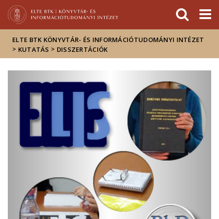
Események
ELTE a
Hírek
sajtóban
ELTE BTK KÖNYVTÁR- ÉS INFORMÁCIÓTUDOMÁNYI INTÉZET
>
>
KUTATÁS
DISSZERTÁCIÓK