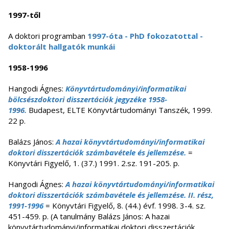
1997-től
A doktori programban
1997-óta - PhD fokozatottal -
doktorált hallgatók munkái
1958-1996
Hangodi Ágnes:
Könyvtártudományi/informatikai
bölcsészdoktori disszertációk jegyzéke 1958-
1996.
Budapest, ELTE Könyvtártudományi Tanszék, 1999.
22 p.
Balázs János:
A hazai könyvtártudományi/informatikai
doktori disszertációk számbavétele és jellemzése.
=
Könyvtári Figyelő, 1. (37.) 1991. 2.sz. 191-205. p.
Hangodi Ágnes:
A hazai könyvtártudományi/informatikai
doktori disszertációk számbavétele és jellemzése. II. rész,
1991-1996
= Könyvtári Figyelő, 8. (44.) évf. 1998. 3-4. sz.
451-459. p. (A tanulmány Balázs János: A hazai
könyvtártudományi/informatikai doktori disszertációk