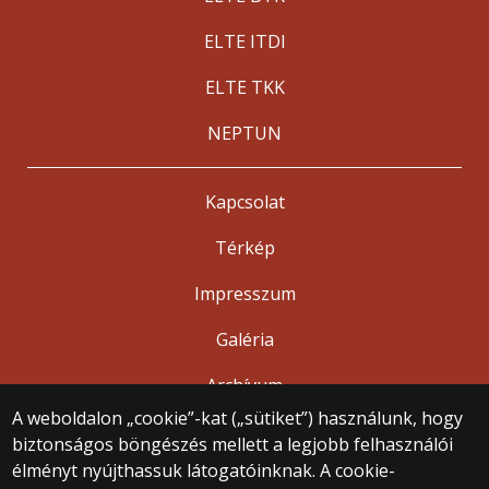
ELTE ITDI
ELTE TKK
NEPTUN
Kapcsolat
Térkép
Impresszum
Galéria
Archívum
A weboldalon „cookie”-kat („sütiket”) használunk, hogy
biztonságos böngészés mellett a legjobb felhasználói
© 2025 Eötvös Loránd Tudományegyetem
élményt nyújthassuk látogatóinknak. A cookie-
Minden jog fenntartva.