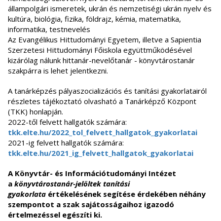
állampolgári ismeretek, ukrán és nemzetiségi ukrán nyelv és
kultúra, biológia, fizika, földrajz, kémia, matematika,
informatika, testnevelés
Az Evangélikus Hittudományi Egyetem, illetve a Sapientia
Szerzetesi Hittudományi Főiskola együttműködésével
kizárólag nálunk hittanár-nevelőtanár - könyvtárostanár
szakpárra is lehet jelentkezni.
A tanárképzés pályaszocializációs és tanítási gyakorlatairól
részletes tájékoztató olvasható a Tanárképző Központ
(TKK) honlapján.
2022-től felvett hallgatók számára:
tkk.elte.hu/2022_tol_felvett_hallgatok_gyakorlatai
2021-ig felvett hallgatók számára:
tkk.elte.hu/2021_ig_felvett_hallgatok_gyakorlatai
A Könyvtár- és Információtudományi Intézet
a
könyvtárostanár-jelöltek tanítási
gyakorlata
értékelésének segítése érdekében néhány
szempontot a szak sajátosságaihoz igazodó
értelmezéssel egészíti ki.