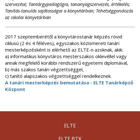
szervezése; Tantárgypedagógia, tananyagszervezés, értékelés;
Tanítás-tanulás sajátosságai a könyvtárban; Tehetséggondozás
az iskolai könyvtárban
2017 szeptemberétől a könyvtárostanár képzés rövid
ciklusú (2 és 4 féléves), egyszakos közismereti tanári
mesterképzésként is elérhető az ELTE-n azoknak, akik:
a) informatikus könyvtáros mesterszakos oklevéllel vagy
annak megfelelő korábbi rendszerű egyetemi diplomával,
b) más szakos tanári végzettséggel,
c) tanító alapszakos végzettséggel rendelkeznek.
A tanári mesterképzés bemutatása - ELTE Tanárképző
Központ
ELTE
ELTE BTK