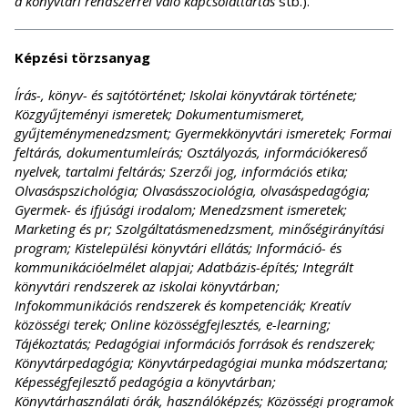
a könyvtári rendszerrel való kapcsolattartás
stb.).
Képzési törzsanyag
Írás-, könyv- és sajtótörténet; Iskolai könyvtárak története;
Közgyűjteményi ismeretek; Dokumentumismeret,
gyűjteménymenedzsment; Gyermekkönyvtári ismeretek; Formai
feltárás, dokumentumleírás; Osztályozás, információkereső
nyelvek, tartalmi feltárás; Szerzői jog, információs etika;
Olvasáspszichológia; Olvasásszociológia, olvasáspedagógia;
Gyermek- és ifjúsági irodalom; Menedzsment ismeretek;
Marketing és pr; Szolgáltatásmenedzsment, minőségirányítási
program; Kistelepülési könyvtári ellátás; Információ- és
kommunikációelmélet alapjai; Adatbázis-építés; Integrált
könyvtári rendszerek az iskolai könyvtárban;
Infokommunikációs rendszerek és kompetenciák; Kreatív
közösségi terek; Online közösségfejlesztés, e-learning;
Tájékoztatás; Pedagógiai információs források és rendszerek;
Könyvtárpedagógia; Könyvtárpedagógiai munka módszertana;
Képességfejlesztő pedagógia a könyvtárban;
Könyvtárhasználati órák, használóképzés; Közösségi programok