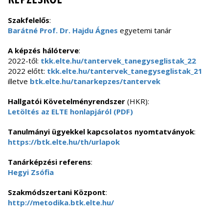
Szakfelelős
:
Barátné Prof. Dr. Hajdu Ágnes
egyetemi tanár
A képzés hálóterve
:
2022-től:
tkk.elte.hu/tantervek_tanegyseglistak_22
2022 előtt:
tkk.elte.hu/tantervek_tanegyseglistak_21
illetve
btk.elte.hu/tanarkepzes/tantervek
Hallgatói Követelményrendszer
(HKR):
Letöltés az ELTE honlapjáról (PDF)
Tanulmányi ügyekkel kapcsolatos nyomtatványok
:
https://btk.elte.hu/th/urlapok
Tanárképzési referens
:
Hegyi Zsófia
Szakmódszertani Központ
:
http://metodika.btk.elte.hu/