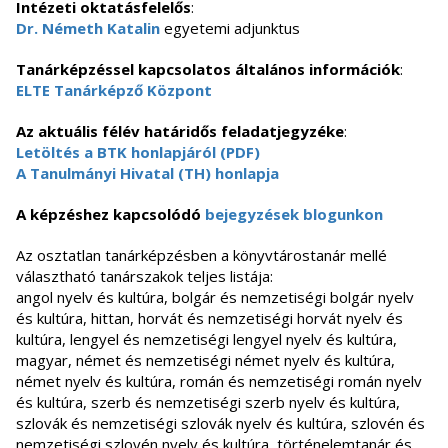
Intézeti oktatásfelelős
:
Dr. Németh Katalin
egyetemi adjunktus
Tanárképzéssel kapcsolatos általános információk
:
ELTE Tanárképző Központ
Az aktuális félév határidős feladatjegyzéke
:
Letöltés a BTK honlapjáról (PDF)
A Tanulmányi Hivatal (TH) honlapja
A képzéshez kapcsolódó
bejegyzések blogunkon
Az osztatlan tanárképzésben a könyvtárostanár mellé
választható tanárszakok teljes listája:
angol nyelv és kultúra, bolgár és nemzetiségi bolgár nyelv
és kultúra, hittan, horvát és nemzetiségi horvát nyelv és
kultúra, lengyel és nemzetiségi lengyel nyelv és kultúra,
magyar, német és nemzetiségi német nyelv és kultúra,
német nyelv és kultúra, román és nemzetiségi román nyelv
és kultúra, szerb és nemzetiségi szerb nyelv és kultúra,
szlovák és nemzetiségi szlovák nyelv és kultúra, szlovén és
nemzetiségi szlovén nyelv és kultúra, történelemtanár és