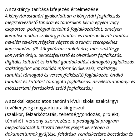
A szaktárgy tanítása kifejezés értelmezése:
A könyvtárostanári gyakorlatban a könyvtári foglalkozás
megszervezhető tanórai és tanórákon kívüli egyéni vagy
csoportos, pedagógiai tartalmú foglalkozásként, amelyen
komplex módon szaktárgyi tanítási és tanórán kívüli tanítási-
nevelési tevékenységeket végeznek a tanári szerepekhez
kapcsolódva. (Pl. könyvtárhasználati óra, más szaktárgy
könyvtári órája, olvasásfejlesztő és olvasóköri foglalkozás,
digitális kultúrát és kritikai gondolkodást támogató foglalkozás,
szaktárgyhoz kapcsolódó információkeresés, szaktárgyi
tanulást támogató és versenyfelkészítő foglalkozás, önálló
tanulást és kutatást támogató foglalkozás, neveléstudományi és
módszertani forrásokról szóló foglalkozás.)
A szakkal kapcsolatos tanórán kívüli iskolai szaktárgyi
tevékenység magyarázata kiegészül:
(szakkör, felzárkóztatás, tehetséggondozás, projekt,
témahét, verseny szervezése,
a pedagógiai program
megvalósítását biztosító tevékenységek keretében a
dokumentumok gyűjtése, feltárása, rendelkezésre bocsátása és