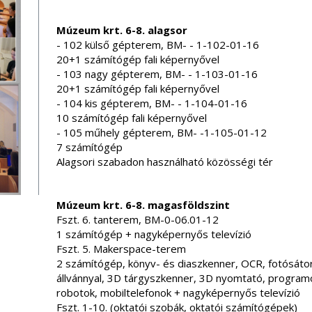
Múzeum krt. 6-8. alagsor
- 102 külső gépterem, BM- - 1-102-01-16
20+1 számítógép fali képernyővel
- 103 nagy gépterem, BM- - 1-103-01-16
20+1 számítógép fali képernyővel
- 104 kis gépterem, BM- - 1-104-01-16
10 számítógép fali képernyővel
- 105 műhely gépterem, BM- -1-105-01-12
7 számítógép
Alagsori szabadon használható közösségi tér
Múzeum krt. 6-8. magasföldszint
Fszt. 6. tanterem, BM-0-06.01-12
1 számítógép + nagyképernyős televízió
Fszt. 5. Makerspace-terem
2 számítógép, könyv- és diaszkenner, OCR, fotósátor
állvánnyal, 3D tárgyszkenner, 3D nyomtató, program
robotok, mobiltelefonok + nagyképernyős televízió
Fszt. 1-10. (oktatói szobák, oktatói számítógépek)