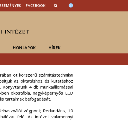
ESEMÉNYEK
FACEBOOK
K
HONLAPOK
HÍREK
orában öt korszerű számítástechnikai
osítjuk az oktatáshoz és kutatáshoz
t. Könyvtárunk 4 db munkaállomással
mekben okostábla, nagyképernyős LCD
ális tartalmak befogadását.
felhasználói végpont; Redundáns, 10
hálózat felé. Az intézet valamennyi