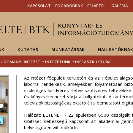
Események
ELTE a
Hírek
KAPCSOLAT
FOGADÓÓRÁK
FELVÉTELI
GALÉRIA
sajtóban
NK
KUTATÁS
MUNKATÁRSAK
HALLGATÓKNA
>
>
ÓTUDOMÁNYI INTÉZET
INTÉZETÜNK
INFRASTRUKTÚRA
Az intézet főépületi területén és az I épület alags
laborral rendelkezik, amelyekben folyamatosan bizt
szükséges hardveres illetve szoftveres feltételeke
és könyvszkennerel várja a hallgatókat. A tanter
televíziók biztosítják az oktató által bemutatott digit
Hálózat: ELTENET - 22 épületben 8500 kiszolgált 
Gbit/sec sebességű kapcsolat az akadémiai gerinc
helyiségében wifi működik.