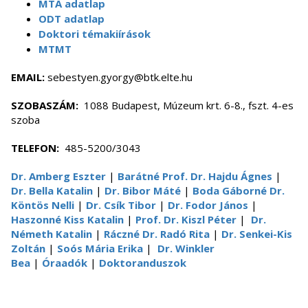
MTA adatlap
ODT adatlap
Doktori témakiírások
MTMT
EMAIL:
sebestyen.gyorgy@btk.elte.hu
SZOBASZÁM:
1088 Budapest, Múzeum krt. 6-8., fszt. 4-es
szoba
TELEFON:
485-5200/3043
Dr. Amberg Eszter
|
Barátné Prof. Dr. Hajdu Ágnes
|
Dr. Bella Katalin
|
Dr. Bibor Máté
|
Boda Gáborné Dr.
Köntös Nelli
|
Dr. Csík Tibor
|
Dr. Fodor János
|
Haszonné Kiss Katalin
|
Prof. Dr. Kiszl Péter
|
Dr.
Németh Katalin
|
Ráczné Dr. Radó Rita
|
Dr. Senkei-Kis
Zoltán
|
Soós Mária Erika
|
Dr. Winkler
Bea
|
Óraadók
|
Doktoranduszok