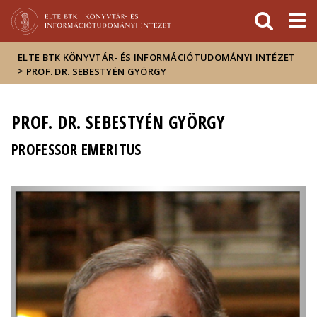
Események
ELTE a
Hírek
sajtóban
ELTE BTK KÖNYVTÁR- ÉS INFORMÁCIÓTUDOMÁNYI INTÉZET
>
PROF. DR. SEBESTYÉN GYÖRGY
PROF. DR. SEBESTYÉN GYÖRGY
PROFESSOR EMERITUS