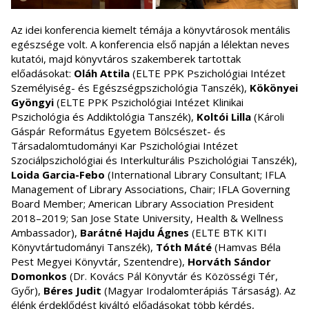
Az idei konferencia kiemelt témája a könyvtárosok mentális
egészsége volt. A konferencia első napján a lélektan neves
kutatói, majd könyvtáros szakemberek tartottak
előadásokat:
Oláh Attila
(ELTE PPK Pszichológiai Intézet
Személyiség- és Egészségpszichológia Tanszék),
Kökönyei
Gyöngyi
(ELTE PPK Pszichológiai Intézet Klinikai
Pszichológia és Addiktológia Tanszék),
Koltói Lilla
(Károli
Gáspár Református Egyetem Bölcsészet- és
Társadalomtudományi Kar Pszichológiai Intézet
Szociálpszichológiai és Interkulturális Pszichológiai Tanszék),
Loida Garcia-Febo
(International Library Consultant; IFLA
Management of Library Associations, Chair; IFLA Governing
Board Member; American Library Association President
2018–2019; San Jose State University, Health & Wellness
Ambassador),
Barátné Hajdu Ágnes
(ELTE BTK KITI
Könyvtártudományi Tanszék),
Tóth Máté
(Hamvas Béla
Pest Megyei Könyvtár, Szentendre),
Horváth Sándor
Domonkos
(Dr. Kovács Pál Könyvtár és Közösségi Tér,
Győr),
Béres Judit
(Magyar Irodalomterápiás Társaság). Az
élénk érdeklődést kiváltó előadásokat több kérdés,