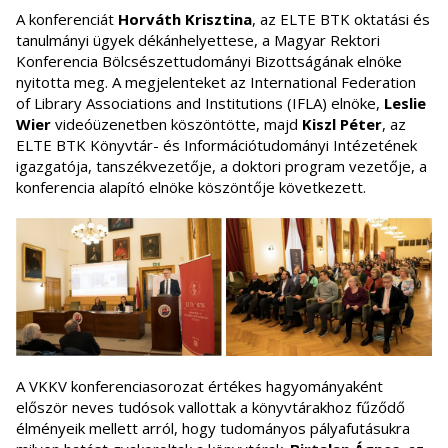
A konferenciát
Horváth Krisztina
, az ELTE BTK oktatási és
tanulmányi ügyek dékánhelyettese, a Magyar Rektori
Konferencia Bölcsészettudományi Bizottságának elnöke
nyitotta meg. A megjelenteket az International Federation
of Library Associations and Institutions (IFLA) elnöke,
Leslie
Wier
videóüzenetben köszöntötte, majd
Kiszl Péter
, az
ELTE BTK Könyvtár- és Információtudományi Intézetének
igazgatója, tanszékvezetője, a doktori program vezetője, a
konferencia alapító elnöke köszöntője következett.
A VKKV konferenciasorozat értékes hagyományaként
először neves tudósok vallottak a könyvtárakhoz fűződő
élményeik mellett arról, hogy tudományos pályafutásukra