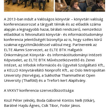
A 2013-ban indult a Valóságos könyvtár – könyvtári valóság
konferenciasorozat a tárgyalt témák és az előadók száma
alapján a legnagyobb hazai, bírálati rendszerű, nemzetközi
előadókat is felvonultató könyvtár- és információtudományi
konferencia jelentőségét bizonyítja az is, hogy széles körű
szakmai együttműködéssel valósul meg. Partnereink az
ELTE Alumni Szervezet, az ELTE BTK Hallgatói
Önkormányzat Könyvtár- és Információtudományi Intézeti
Képviselet, az ELTE BTK Művészetközvetítő és Zenei
Intézet, az Infodok Információs és Ügyviteli Szolgáltató Kft.,
a KELLO Könyvtárellátó Nonprofit Kft., az Oslo Metropolitan
University (Norvégia), a Sukhothai Thammathirat Open
University (Thaiföld) és a Trefort-kert Alapítvány.
A VKKV7 konferencia szervezőbizottsága:
Kiszl Péter (elnök), Boda Gáborné Köntös Nelli (titkár),
Barátné Hajdu Ágnes, Csík Tibor, Fodor János.