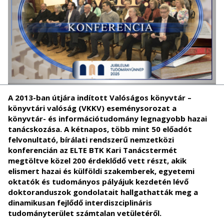
A 2013-ban útjára indított Valóságos könyvtár –
könyvtári valóság (VKKV) eseménysorozat a
könyvtár- és információtudomány legnagyobb hazai
tanácskozása. A kétnapos, több mint 50 előadót
felvonultató, bírálati rendszerű nemzetközi
konferencián az ELTE BTK Kari Tanácstermét
megtöltve közel 200 érdeklődő vett részt, akik
elismert hazai és külföldi szakemberek, egyetemi
oktatók és tudományos pályájuk kezdetén lévő
doktoranduszok gondolatait hallgathatták meg a
dinamikusan fejlődő interdiszciplináris
tudományterület számtalan vetületéről.