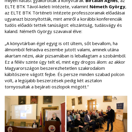
milyen hatást gyakoroltak a könyvtárak.
Birtalan Ágnes
, az
ELTE BTK Távol-keleti Intézete, valamint
Németh György
,
az ELTE BTK Történeti Intézete professzorainak előadásai
ugyanazt bizonyították, mint amiről a korábbi konferenciák
tudós előadói tettek tanúságot: elszántság, tudásvágy és
kaland. Németh György szavaival élve:
„A könyvtárban éjjel egyig is ott ültem, sőt bevallom, ha
álmomból felriadva eszembe jutott valami, aminek utána
akartam nézni, akár pizsamában is leballagtam a szobámból.
Ez a félév szinte úgy telt el, mint egy drogos álom: az akkor
Magyarországon beszerezhetetlen szakirodalom
kábítószere vágott fejbe. És persze minden szabad polcon
volt, a legújabb beszerzések pedig két asztalon
tornyosultak a bejárati oszlopok mögött.”