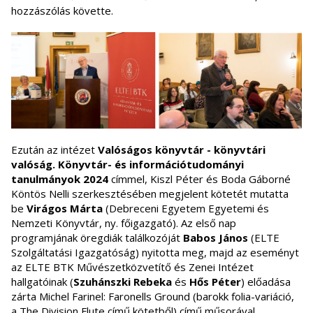
hozzászólás követte.
Ezután az intézet
Valóságos könyvtár - könyvtári
valóság. Könyvtár- és információtudományi
tanulmányok 2024
címmel, Kiszl Péter és Boda Gáborné
Köntös Nelli szerkesztésében megjelent kötetét mutatta
be
Virágos Márta
(Debreceni Egyetem Egyetemi és
Nemzeti Könyvtár, ny. főigazgató). Az első nap
programjának öregdiák találkozóját
Babos János
(ELTE
Szolgáltatási Igazgatóság) nyitotta meg, majd az eseményt
az ELTE BTK Művészetközvetítő és Zenei Intézet
hallgatóinak (
Szuhánszki Rebeka
és
Hős Péter
) előadása
zárta Michel Farinel: Faronells Ground (barokk folia-variáció,
a The Division Flute című kötetből) című műsorával.