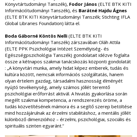
Könyvtártudományi Tanszék),
Fodor János
(ELTE BTK KITI
Információtudományi Tanszék), és
Barátné Hajdu Ágnes
(ELTE BTK KITI Könyvtártudományi Tanszék; Stichting IFLA
Global Libraries Foundation) látta el.
Boda Gáborné Köntös Nelli
(ELTE BTK KITI
Információtudományi Tanszék) zárszavában Oláh Attila
(ELTE PPK Pszichológiai Intézet Személyiség- és
Egészségpszichológia Tanszék) gondolatait idézve foglalta
össze a kétnapos szakmai tanácskozás központi gondolatát
: „A könyvtári munka, amely hidat képez emberek, tudás és
kultúra között, nemcsak információs szolgáltatás, hanem
olyan értelem gazdag, társadalmi hasznosság élményét
nyújtó tevékenység, amely számos jóllét teremtő
pszichológiai erőforrást aktivál. A hivatás gyakorlása során
megélt szakmai kompetencia, a rendszerezés öröme, a
tudás közvetítésének mámora és a segítő szerep betöltése
mind hozzájárulnak az érzelmi stabilitáshoz, a mentális jóllét
különböző dimenzióihoz – érzelmi, pszichológiai, szociális és
spirituális szinten egyaránt.”