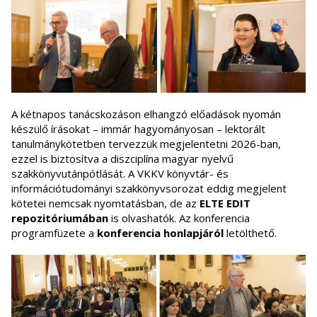
A kétnapos tanácskozáson elhangzó előadások nyomán
készülő írásokat – immár hagyományosan – lektorált
tanulmánykötetben tervezzük megjelentetni 2026-ban,
ezzel is biztosítva a diszciplína magyar nyelvű
szakkönyvutánpótlását. A VKKV könyvtár- és
információtudományi szakkönyvsorozat eddig megjelent
kötetei nemcsak nyomtatásban, de az
ELTE EDIT
repozitóriumában
is olvashatók. Az konferencia
programfüzete a
konferencia honlapjáról
letölthető.