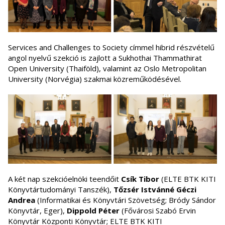
Services and Challenges to Society címmel hibrid részvételű
angol nyelvű szekció is zajlott a Sukhothai Thammathirat
Open University (Thaiföld), valamint az Oslo Metropolitan
University (Norvégia) szakmai közreműködésével.
A két nap szekcióelnöki teendőit
Csík Tibor
(ELTE BTK KITI
Könyvtártudományi Tanszék),
Tőzsér Istvánné Géczi
Andrea
(Informatikai és Könyvtári Szövetség; Bródy Sándor
Könyvtár, Eger),
Dippold Péter
(Fővárosi Szabó Ervin
Könyvtár Központi Könyvtár; ELTE BTK KITI