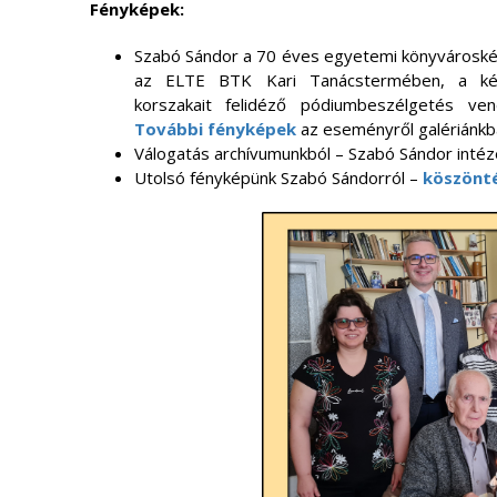
Fényképek:
Szabó Sándor a 70 éves egyetemi könyvárosk
az ELTE BTK Kari Tanácstermében, a kép
korszakait felidéző pódiumbeszélgetés v
További fényképek
az eseményről galériánkb
Válogatás archívumunkból – Szabó Sándor intéz
Utolsó fényképünk Szabó Sándorról –
köszönté