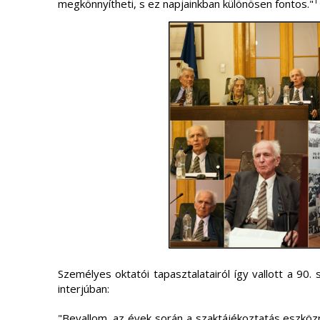
1
megkönnyítheti, s ez napjainkban különösen fontos."
Személyes oktatói tapasztalatairól így vallott a 90. 
interjúban:
"Bevallom, az évek során a szaktájékoztatás eszköz