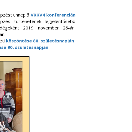
épzést ünneplő
VKKV4 konferencián
zés történetének legjelentősebb
endégeként 2019. november 26-án.
an.
eti
köszöntése 80. születésnapján
se 90. születésnapján