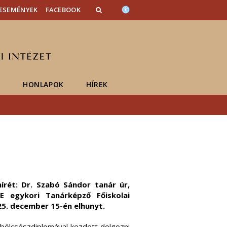
ESEMÉNYEK
FACEBOOK
K
HONLAPOK
HÍREK
írét: Dr. Szabó Sándor tanár úr,
E egykori Tanárképző Főiskolai
25. december 15-én elhunyt.
ölcsészdiplomával kezdett dolgozni