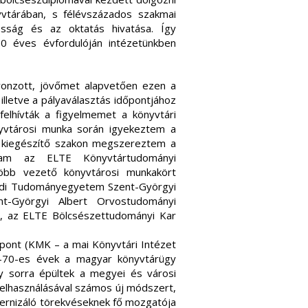
vtárában, s félévszázados szakmai
osság és az oktatás hivatása. Így
0 éves évfordulóján intézetünkben
vonzott, jövőmet alapvetően ezen a
illetve a pályaválasztás időpontjához
felhívták a figyelmemet a könyvtári
önyvtárosi munka során igyekeztem a
 kiegészítő szakon megszereztem a
ltam az ELTE Könyvtártudományi
több vezető könyvtárosi munkakört
zegedi Tudományegyetem Szent-Györgyi
nt-Györgyi Albert Orvostudományi
n, az ELTE Bölcsészettudományi Kar
ont (KMK – a mai Könyvtári Intézet
0–70-es évek a magyar könyvtárügy
y sorra épültek a megyei és városi
 felhasználásával számos új módszert,
dernizáló törekvéseknek fő mozgatója