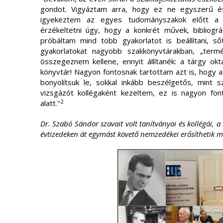
gondot. Vigyáztam arra, hogy ez ne egyszerű és
igyekeztem az egyes tudományszakok előtt a s
érzékeltetni úgy, hogy a konkrét művek, bibliográ
próbáltam mind több gyakorlatot is beállítani, s
gyakorlatokat nagyobb szakkönyvtárakban, „termé
összegeznem kellene, ennyit állítanék: a tárgy ok
könyvtár! Nagyon fontosnak tartottam azt is, hogy 
bonyolítsuk le, sokkal inkább beszélgetős, mint 
vizsgázót kollégaként kezeltem, ez is nagyon fon
2
alatt."
Dr. Szabó Sándor szavait volt tanítványai és kollégái, a
évtizedeken át egymást követő nemzedékei erősíthetik 