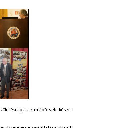
születésnapja alkalmából vele készült
rendszerének elsajátíttatása okozott