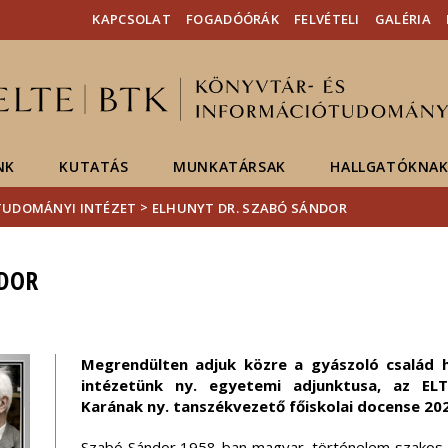
Események
ELTE a
Hírek
KAPCSOLAT
FOGADÓÓRÁK
FELVÉTELI
GALÉRIA
sajtóban
NK
KUTATÁS
MUNKATÁRSAK
HALLGATÓKNA
>
ÓTUDOMÁNYI INTÉZET
ELHUNYT DR. SZABÓ SÁNDOR
NDOR
Megrendülten adjuk közre a gyászoló család h
intézetünk ny. egyetemi adjunktusa, az ELT
Karának ny. tanszékvezető főiskolai docense 20
Szabó Sándor 1958-ban magyar–történelem szakos b