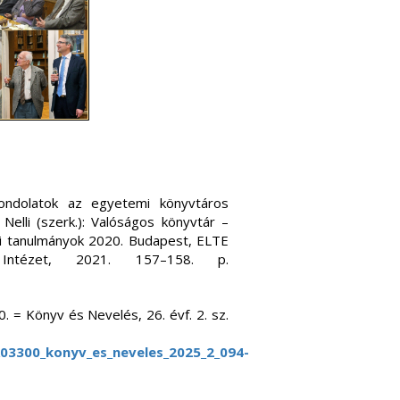
ndolatok az egyetemi könyvtáros
elli (szerk.): Valóságos könyvtár –
yi tanulmányok 2020. Budapest, ELTE
Intézet, 2021. 157–158. p.
= Könyv és Nevelés, 26. évf. 2. sz.
A03300_konyv_es_neveles_2025_2_094-