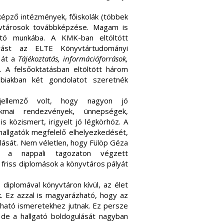
épző intézmények, főiskolák (többek
nyvtárosok továbbképzése. Magam is
ó munkába. A KMK-ban eltöltött
ást az ELTE Könyvtártudományi
 át a
Tájékoztatás, információforrások,
 A felsőoktatásban eltöltött három
bbiakban két gondolatot szeretnék
jellemző volt, hogy nagyon jó
akmai rendezvények, ünnepségek,
is közismert, irigyelt jó légkörhöz. A
allgatók megfelelő elhelyezkedését,
lását. Nem véletlen, hogy Fülöp Géza
t a nappali tagozaton végzett
 friss diplomások a könyvtáros pályát
diplomával könyvtáron kívül, az élet
k. Ez azzal is magyarázható, hogy az
tható ismeretekhez jutnak. Ez persze
de a hallgató boldogulását nagyban