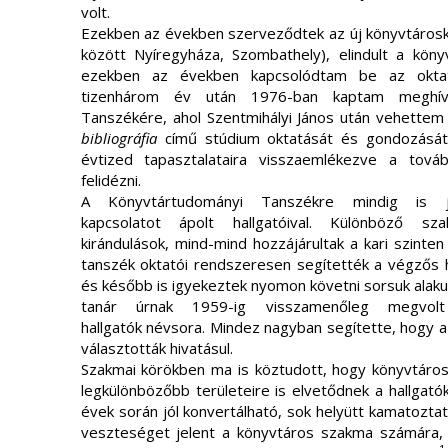
volt.
Ezekben az években szerveződtek az új könyvtárosk
között Nyíregyháza, Szombathely), elindult a kö
ezekben az években kapcsolódtam be az oktat
tizenhárom év után 1976-ban kaptam meghív
Tanszékére, ahol Szentmihályi János után vehettem
bibliográfia
című stúdium oktatását és gondozását.
évtized tapasztalataira visszaemlékezve a tová
felidézni.
A Könyvtártudományi Tanszékre mindig is 
kapcsolatot ápolt hallgatóival. Különböző sz
kirándulások, mind-mind hozzájárultak a kari szinten 
tanszék oktatói rendszeresen segítették a végzős h
és később is igyekeztek nyomon követni sorsuk alaku
tanár úrnak 1959-ig visszamenőleg megvol
hallgatók névsora. Mindez nagyban segítette, hogy a
választották hivatásul.
Szakmai körökben ma is köztudott, hogy könyvtáros 
legkülönbözőbb területeire is elvetődnek a hallgató
évek során jól konvertálható, sok helyütt kamatozta
veszteséget jelent a könyvtáros szakma számára, 