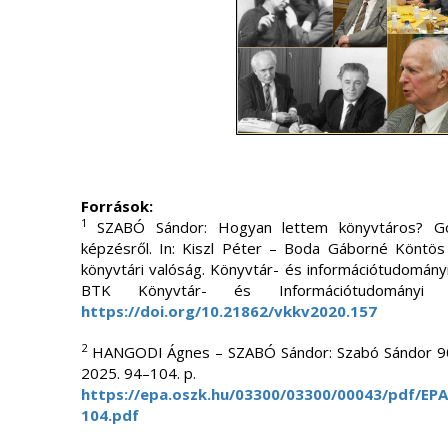
Források:
1
SZABÓ Sándor: Hogyan lettem könyvtáros? Go
képzésről. In: Kiszl Péter – Boda Gáborné Köntös N
könyvtári valóság. Könyvtár- és információtudomán
BTK Könyvtár- és Információtudományi 
https://doi.org/10.21862/vkkv2020.157
2
HANGODI Ágnes – SZABÓ Sándor: Szabó Sándor 90. 
2025. 94–104. p.
https://epa.oszk.hu/03300/03300/00043/pdf/EP
104.pdf