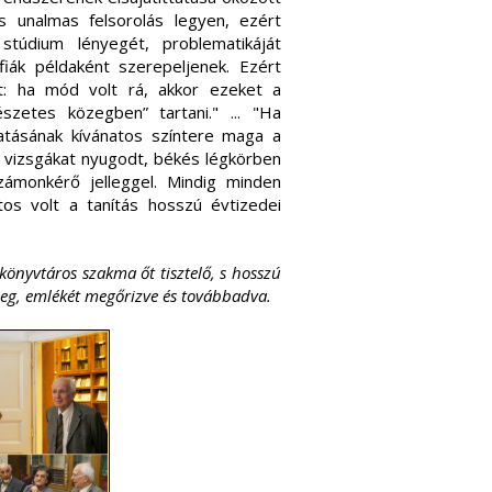
 unalmas felsorolás legyen, ezért
túdium lényegét, problematikáját
fiák példaként szerepeljenek. Ezért
őt: ha mód volt rá, akkor ezeket a
szetes közegben” tartani." ... "Ha
tatásának kívánatos színtere maga a
a vizsgákat nyugodt, békés légkörben
számonkérő jelleggel. Mindig minden
tos volt a tanítás hosszú évtizedei
 könyvtáros szakma őt tisztelő, s hosszú
meg, emlékét megőrizve és továbbadva.