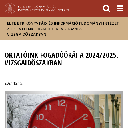
Események
ELTE a
Hírek
sajtóban
ELTE BTK KÖNYVTÁR- ÉS INFORMÁCIÓTUDOMÁNYI INTÉZET
>
OKTATÓINK FOGADÓÓRÁI A 2024/2025.
VIZSGAIDŐSZAKBAN
OKTATÓINK FOGADÓÓRÁI A 2024/2025.
VIZSGAIDŐSZAKBAN
2024.12.15.