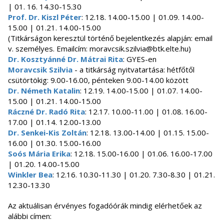
| 01. 16. 14.30-15.30
Prof. Dr. Kiszl Péter
: 12.18. 14.00-15.00 | 01.09. 14.00-
15.00 | 01.21. 14.00-15.00
(Titkárságon keresztül történő bejelentkezés alapján: email
v. személyes. Emailcím: moravcsik.szilvia@btk.elte.hu)
Dr. Kosztyánné Dr. Mátrai Rita
: GYES-en
Moravcsik Szilvia
- a titkárság nyitvatartása: hétfőtől
csütörtökig: 9.00-16.00, pénteken 9.00-14.00 között
Dr. Németh Katalin
: 12.19. 14.00-15.00 | 01.07. 14.00-
15.00 | 01.21. 14.00-15.00
Ráczné Dr. Radó Rita
: 12.17. 10.00-11.00 | 01.08. 16.00-
17.00 | 01.14. 12.00-13.00
Dr. Senkei-Kis Zoltán
: 12.18. 13.00-14.00 | 01.15. 15.00-
16.00 | 01.30. 15.00-16.00
Soós Mária Erika
: 12.18. 15.00-16.00 | 01.06. 16.00-17.00
| 01.20. 14.00-15.00
Winkler Bea
: 12.16. 10.30-11.30 | 01.20. 7.30-8.30 | 01.21.
12.30-13.30
Az aktuálisan érvényes fogadóórák mindig elérhetőek az
alábbi címen: