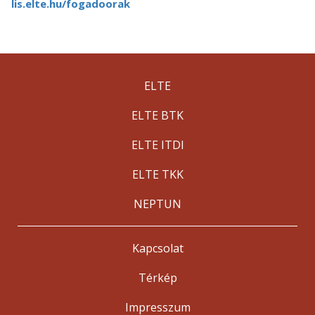
lis.elte.hu/fogadoorak
ELTE
ELTE BTK
ELTE ITDI
ELTE TKK
NEPTUN
Kapcsolat
Térkép
Impresszum