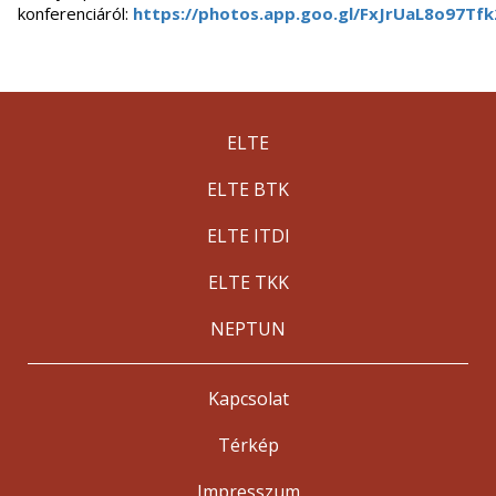
konferenciáról:
https://photos.app.goo.gl/FxJrUaL8o97Tf
ELTE
ELTE BTK
ELTE ITDI
ELTE TKK
NEPTUN
Kapcsolat
Térkép
Impresszum