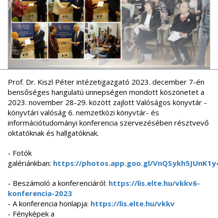
Prof. Dr. Kiszl Péter intézetigazgató 2023. december 7-én
bensőséges hangulatú ünnepségen mondott köszönetet a
2023. november 28-29. között zajlott Valóságos könyvtár -
könyvtári valóság 6. nemzetközi könyvtár- és
információtudományi konferencia szervezésében résztvevő
oktatóknak és hallgatóknak.
- Fotók
galériánkban:
https://photos.app.goo.gl/VnQSykh5JUnK1y
- Beszámoló a konferenciáról:
https://lis.elte.hu/vkkv6-
konferencia-2023
- A konferencia honlapja:
https://lis.elte.hu/vkkv
- Fényképek a