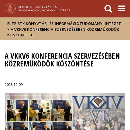
Események
ELTE a
Hírek
sajtóban
ELTE BTK KÖNYVTÁR- ÉS INFORMÁCIÓTUDOMÁNYI INTÉZET
>
A VKKV6 KONFERENCIA SZERVEZÉSÉBEN KÖZREMŰKÖDŐK
KÖSZÖNTÉSE
A VKKV6 KONFERENCIA SZERVEZÉSÉBEN
KÖZREMŰKÖDŐK KÖSZÖNTÉSE
2023.12.09.