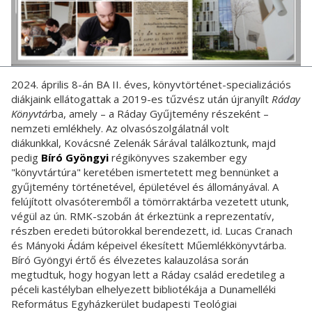
2024. április 8-án BA II. éves, könyvtörténet-specializációs
diákjaink ellátogattak a 2019-es tűzvész után újranyílt
Ráday
Könyvtár
ba, amely – a Ráday Gyűjtemény részeként –
nemzeti emlékhely. Az olvasószolgálatnál volt
diákunkkal, Kovácsné Zelenák Sárával találkoztunk, majd
pedig
Bíró Gyöngyi
régikönyves szakember egy
"könyvtártúra" keretében ismertetett meg bennünket a
gyűjtemény történetével, épületével és állományával. A
felújított olvasóteremből a tömörraktárba vezetett utunk,
végül az ún. RMK-szobán át érkeztünk a reprezentatív,
részben eredeti bútorokkal berendezett, id. Lucas Cranach
és Mányoki Ádám képeivel ékesített Műemlékkönyvtárba.
Bíró Gyöngyi értő és élvezetes kalauzolása során
megtudtuk, hogy hogyan lett a Ráday család eredetileg a
péceli kastélyban elhelyezett bibliotékája a Dunamelléki
Református Egyházkerület budapesti Teológiai