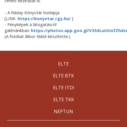
Ferenc
kézírását is.
- A Ráday Könyvtár honlapja
[LINK:
https://konyvtar.rgy.hu/
]
- Fényképek a látogatásról
galériánkban:
https://photos.app.goo.gl/V3S6LuUUofZhdc
(A fotókat Bibor Máté készítette.)
ELTE
ELTE BTK
ELTE ITDI
ELTE TKK
NEPTUN