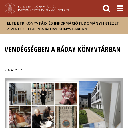
Események
ELTE a
Hírek
sajtóban
ELTE BTK KÖNYVTÁR- ÉS INFORMÁCIÓTUDOMÁNYI INTÉZET
>
VENDÉGSÉGBEN A RÁDAY KÖNYVTÁRBAN
VENDÉGSÉGBEN A RÁDAY KÖNYVTÁRBAN
2024.05.07.