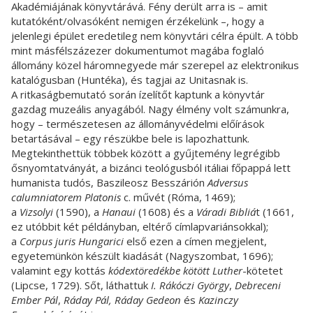
Akadémiájának könyvtárává. Fény derült arra is – amit
kutatóként/olvasóként nemigen érzékelünk –, hogy a
jelenlegi épület eredetileg nem könyvtári célra épült. A több
mint másfélszázezer dokumentumot magába foglaló
állomány közel háromnegyede már szerepel az elektronikus
katalógusban (Huntéka), és tagjai az Unitasnak is.
A ritkaságbemutató során ízelítőt kaptunk a könyvtár
gazdag muzeális anyagából. Nagy élmény volt számunkra,
hogy – természetesen az állományvédelmi előírások
betartásával – egy részükbe bele is lapozhattunk.
Megtekinthettük többek között a gyűjtemény legrégibb
ősnyomtatványát, a bizánci teológusból itáliai főpappá lett
humanista tudós, Baszileosz Besszárión
Adversus
calumniatorem Platonis
c. művét (Róma, 1469);
a
Vizsolyi
(1590), a
Hanaui
(1608) és a
Váradi Bibliá
t (1661,
ez utóbbit két példányban, eltérő címlapvariánsokkal);
a
Corpus juris Hungarici
első ezen a címen megjelent,
egyetemünkön készült kiadását (Nagyszombat, 1696);
valamint egy kottás
kódextöredékbe kötött Luther
-kötetet
(Lipcse, 1729). Sőt, láthattuk
I. Rákóczi György
,
Debreceni
Ember Pál
,
Ráday Pál, Ráday Gedeon
és
Kazinczy