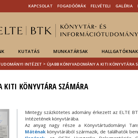
Események
ELTE a
Hírek
KAPCSOLAT
FOGADÓÓRÁK
FELVÉTELI
GALÉRIA
sajtóban
NK
KUTATÁS
MUNKATÁRSAK
HALLGATÓKNA
>
ÓTUDOMÁNYI INTÉZET
ÚJABB KÖNYVADOMÁNY A KITI KÖNYVTÁRA
 KITI KÖNYVTÁRA SZÁMÁRA
Mintegy százkötetes adomány érkezett az ELTE BT
Intézetének könyvtárába.
Az anyag nagy része a Könyvtártudományi Tan
Máténak
könyvtárából származik, de találhatók ben