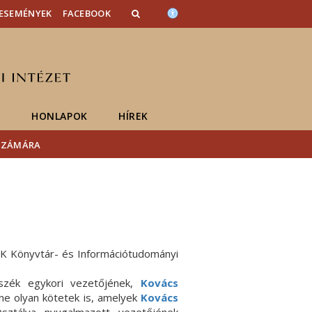
ESEMÉNYEK
FACEBOOK
K
HONLAPOK
HÍREK
 SZÁMÁRA
K Könyvtár- és Információtudományi
szék egykori vezetőjének,
Kovács
ne olyan kötetek is, amelyek
Kovács