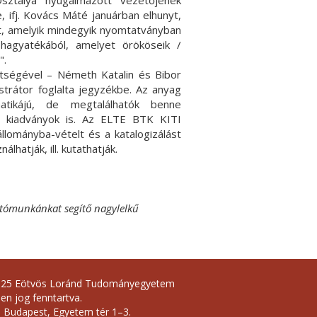
ztálya nyugalmazott vezetőjének
ifj. Kovács Máté januárban elhunyt,
ot, amelyik mindegyik nyomtatványban
hagyatékából, amelyet örököseik /
".
tségével – Németh Katalin és Bibor
trátor foglalta jegyzékbe. Az anyag
tikájú, de megtalálhatók benne
b. kiadványok is. Az ELTE BTK KITI
lományba-vételt és a katalogizálást
hatják, ill. kutathatják.
atómunkánkat segítő nagylelkű
025 Eötvös Loránd Tudományegyetem
en jog fenntartva.
 Budapest, Egyetem tér 1–3.