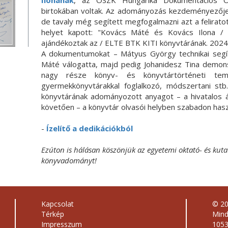
Ilonának
, az OSZK Hungarika Dokumentációs Os
birtokában voltak. Az adományozás kezdeményezője, 
de tavaly még segített megfogalmazni azt a felirat
helyet kapott: "Kovács Máté és Kovács Ilona / 
ajándékoztak az / ELTE BTK KITI könyvtárának. 2024
A dokumentumokat – Mátyus György technikai segí
Máté válogatta, majd pedig Johanidesz Tina demons
nagy része könyv- és könyvtártörténeti tema
gyermekkönyvtárakkal foglalkozó, módszertani st
könyvtárának adományozott anyagot – a hivatalos ál
követően – a könyvtár olvasói helyben szabadon használ
-
Ízelítő a dedikációkból
Ezúton is hálásan köszönjük az egyetemi oktató- és kut
könyvadományt!
Kapcsolat
© 2
Térkép
Mind
Impresszum
1053