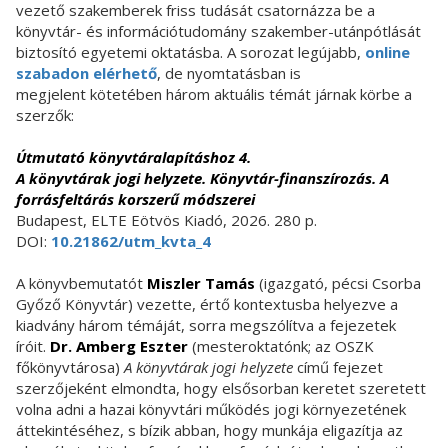
vezető szakemberek friss tudását csatornázza be a
könyvtár- és információtudomány szakember-utánpótlását
biztosító egyetemi oktatásba. A sorozat legújabb,
online
szabadon elérhető
, de nyomtatásban is
megjelent kötetében három aktuális témát járnak körbe a
szerzők:
Útmutató könyvtáralapításhoz 4.
A könyvtárak jogi helyzete. Könyvtár-finanszírozás. A
forrásfeltárás korszerű módszerei
Budapest, ELTE Eötvös Kiadó, 2026. 280 p.
DOI:
10.21862/utm_kvta_4
A könyvbemutatót
Miszler Tamás
(igazgató, pécsi Csorba
Győző Könyvtár) vezette, értő kontextusba helyezve a
kiadvány három témáját, sorra megszólítva a fejezetek
íróit.
Dr. Amberg Eszter
(mesteroktatónk; az OSZK
főkönyvtárosa)
A könyvtárak jogi helyzete
című fejezet
szerzőjeként elmondta, hogy elsősorban keretet szeretett
volna adni a hazai könyvtári működés jogi környezetének
áttekintéséhez, s bízik abban, hogy munkája eligazítja az