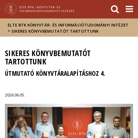
Események
ELTE a
Hírek
sajtóban
ELTE BTK KÖNYVTÁR- ÉS INFORMÁCIÓTUDOMÁNYI INTÉZET
>
SIKERES KÖNYVBEMUTATÓT TARTOTTUNK
SIKERES KÖNYVBEMUTATÓT
TARTOTTUNK
ÚTMUTATÓ KÖNYVTÁRALAPÍTÁSHOZ 4.
2026.06.05.