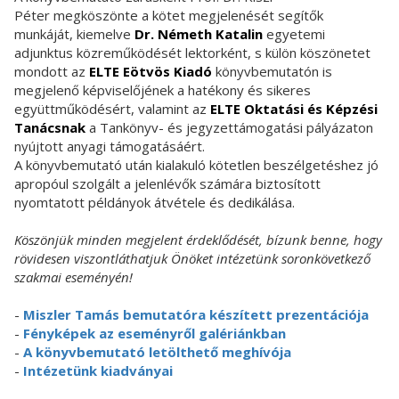
Péter megköszönte a kötet megjelenését segítők
munkáját, kiemelve
Dr. Németh Katalin
egyetemi
adjunktus közreműködését lektorként, s külön köszönetet
mondott az
ELTE Eötvös Kiadó
könyvbemutatón is
megjelenő képviselőjének a hatékony és sikeres
együttműködésért, valamint az
ELTE Oktatási és Képzési
Tanácsnak
a Tankönyv- és jegyzettámogatási pályázaton
nyújtott anyagi támogatásáért.
A könyvbemutató után kialakuló kötetlen beszélgetéshez jó
apropóul szolgált a jelenlévők számára biztosított
nyomtatott példányok átvétele és dedikálása.
Köszönjük minden megjelent érdeklődését, bízunk benne, hogy
rövidesen viszontláthatjuk Önöket intézetünk soronkövetkező
szakmai eseményén!
-
Miszler Tamás bemutatóra készített prezentációja
-
Fényképek az eseményről galériánkban
-
A könyvbemutató letölthető meghívója
-
Intézetünk kiadványai