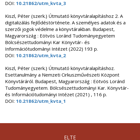
DOI:
10.21862/utm_kvta_3
Kiszl, Péter (szerk.) Útmutató könyvtáralapításhoz 2. A
digitalizálás fejlődéstörténete. A személyes adatok és a
szerzői jogok védelme a könyvtárakban. Budapest,
Magyarország : Eötvös Loránd Tudományegyetem
Bölcsészettudományi Kar Könyvtár- és
Információtudományi Intézet (2022) 193 p.
DOI:
10.21862/utm_kvta_2
Kiszl, Péter (szerk.) Útmutató könyvtáralapításhoz.
Esettanulmány a Nemzeti Cirkuszművészeti Központ
Könyvtáráról. Budapest, Magyarország : Eötvös Loránd
Tudományegyetem. Bölcsészettudományi Kar. Könyvtár-
és Információtudományi Intézet (2021) , 116 p.
DOI:
10.21862/utm_kvta_1
ELTE