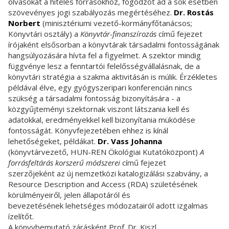
olvasókat a hiteles forrásokhoz, fogódzót ad a sok esetben
szövevényes jogi szabályozás megértéséhez.
Dr. Rostás
Norbert
(minisztériumi vezető-kormányfőtanácsos;
Könyvtári osztály) a
Könyvtár-finanszírozás
című fejezet
írójaként elsősorban a könyvtárak társadalmi fontosságának
hangsúlyozására hívta fel a figyelmet. A szektor mindig
függvénye lesz a fenntartói felelősségvállalásnak, de a
könyvtári stratégia a szakma aktivitásán is múlik. Érzékletes
példával élve, egy gyógyszeripari konferencián nincs
szükség a társadalmi fontosság bizonyítására - a
közgyűjteményi szektornak viszont látszania kell és
adatokkal, eredményekkel kell bizonyítania müködése
fontosságát. Könyvfejezetében ehhez is kínál
lehetőségeket, példákat.
Dr. Vass Johanna
(könyvtárvezető, HUN-REN Ökológiai Kutatóközpont)
A
forrásfeltárás korszerű módszerei
című fejezet
szerzőjeként az új nemzetközi katalogizálási szabvány, a
Resource Description and Access (RDA) születésének
körülményeiről, jelen állapotáról és
bevezetésének lehetséges módozatairól adott izgalmas
ízelítőt.
A könyvbemutató zárásként Prof. Dr. Kiszl