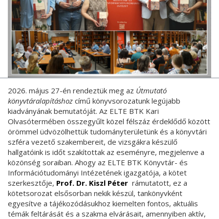
2026. május 27-én rendeztük meg az
Útmutató
könyvtáralapításhoz
című könyvsorozatunk legújabb
kiadványának bemutatóját. Az ELTE BTK Kari
Olvasótermében összegyűlt közel félszáz érdeklődő között
örömmel üdvözölhettük tudományterületünk és a könyvtári
szféra vezető szakembereit, de vizsgákra készülő
hallgatóink is időt szakítottak az eseményre, megjelenve a
közönség soraiban. Ahogy az ELTE BTK Könyvtár- és
Információtudományi Intézetének igazgatója, a kötet
szerkesztője,
Prof. Dr. Kiszl Péter
rámutatott, ez a
kötetsorozat elsősorban nekik készül, tankönyvként
egyesítve a tájékozódásukhoz kiemelten fontos, aktuális
témák feltárását és a szakma elvárásait, amennyiben aktív,