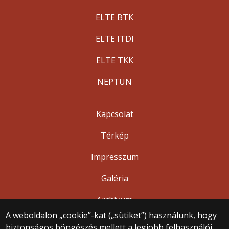
ELTE BTK
ELTE ITDI
ELTE TKK
NEPTUN
Kapcsolat
Térkép
Impresszum
Galéria
Archívum
A weboldalon „cookie”-kat („sütiket”) használunk, hogy
biztonságos böngészés mellett a legjobb felhasználói