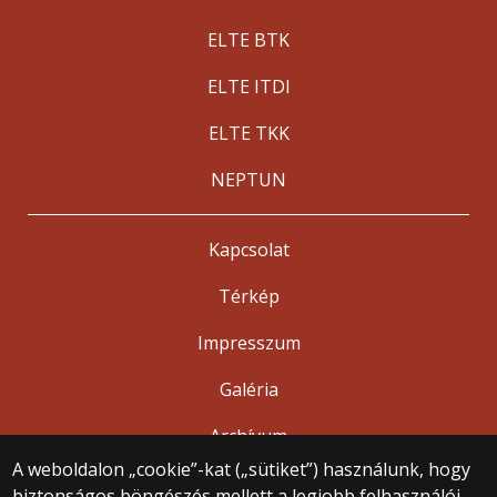
ELTE BTK
ELTE ITDI
ELTE TKK
NEPTUN
Kapcsolat
Térkép
Impresszum
Galéria
Archívum
A weboldalon „cookie”-kat („sütiket”) használunk, hogy
biztonságos böngészés mellett a legjobb felhasználói