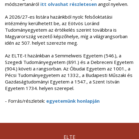
módszertanáról
itt olvashat részletesen
angol nyelven.
A 2026/27-es listára hazánkból nyolc felsőoktatási
intézmény kerülhetett be, az Eötvös Loránd
Tudományegyetem az értékelés szerint továbbra is
Magyarország vezető képzőhelye, míg a világrangsorban
idén az 507. helyet szerezte meg.
Az ELTE-t hazánkban a Semmelweis Egyetem (546.), a
Szegedi Tudományegyetem (891.) és a Debreceni Egyetem
(904.) követi a rangsorban. Az Óbudai Egyetem az 1001., a
Pécsi Tudományegyetem az 1332., a Budapesti Műszaki és
Gazdaságtudományi Egyetem a 1547., a Szent István
Egyetem 1734. helyen szerepel.
- Forrás/részletek:
egyetemünk honlapján
ELTE