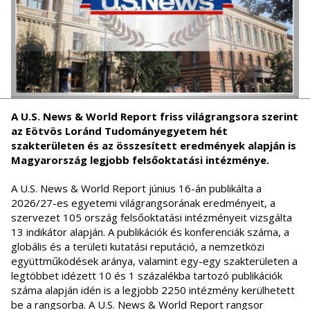
A U.S. News & World Report friss világrangsora szerint
az Eötvös Loránd Tudományegyetem hét
szakterületen és az összesített eredmények alapján is
Magyarország legjobb felsőoktatási intézménye.
A U.S. News & World Report június 16-án publikálta a
2026/27-es egyetemi világrangsorának eredményeit, a
szervezet 105 ország felsőoktatási intézményeit vizsgálta
13 indikátor alapján. A publikációk és konferenciák száma, a
globális és a területi kutatási reputáció, a nemzetközi
együttműködések aránya, valamint egy-egy szakterületen a
legtöbbet idézett 10 és 1 százalékba tartozó publikációk
száma alapján idén is a legjobb 2250 intézmény kerülhetett
be a rangsorba. A U.S. News & World Report rangsor