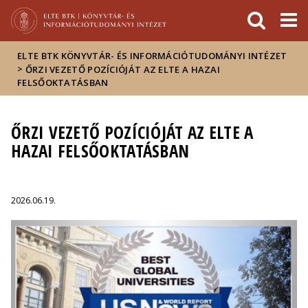
Események
ELTE a
Hírek
sajtóban
ELTE BTK KÖNYVTÁR- ÉS INFORMÁCIÓTUDOMÁNYI INTÉZET
>
ŐRZI VEZETŐ POZÍCIÓJÁT AZ ELTE A HAZAI
FELSŐOKTATÁSBAN
ŐRZI VEZETŐ POZÍCIÓJÁT AZ ELTE A
HAZAI FELSŐOKTATÁSBAN
2026.06.19.