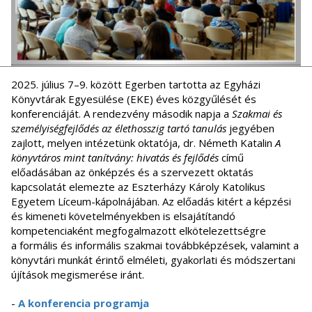
2025. július 7–9. között Egerben tartotta az Egyházi
Könyvtárak Egyesülése (EKE) éves közgyűlését és
konferenciáját. A rendezvény második napja a
Szakmai és
személyiségfejlődés az élethosszig tartó tanulás
jegyében
zajlott, melyen intézetünk oktatója, dr. Németh Katalin
A
könyvtáros mint tanítvány: hivatás és fejlődés
című
előadásában az önképzés és a szervezett oktatás
kapcsolatát elemezte az Eszterházy Károly Katolikus
Egyetem Líceum-kápolnájában. Az előadás kitért a képzési
és kimeneti követelményekben is elsajátítandó
kompetenciaként megfogalmazott elkötelezettségre
a formális és informális szakmai továbbképzések, valamint a
könyvtári munkát érintő elméleti, gyakorlati és módszertani
újítások megismerése iránt.
-
A konferencia programja