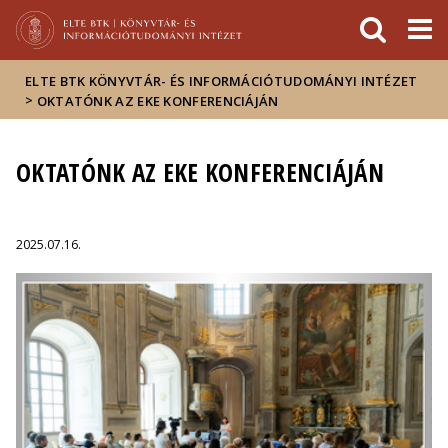
Események
ELTE a
Hírek
sajtóban
ELTE BTK KÖNYVTÁR- ÉS INFORMÁCIÓTUDOMÁNYI INTÉZET
>
OKTATÓNK AZ EKE KONFERENCIÁJÁN
OKTATÓNK AZ EKE KONFERENCIÁJÁN
2025.07.16.