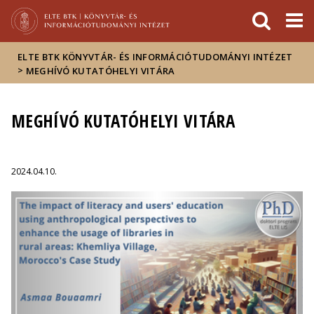
Események
ELTE a
Hírek
sajtóban
ELTE BTK KÖNYVTÁR- ÉS INFORMÁCIÓTUDOMÁNYI INTÉZET
>
MEGHÍVÓ KUTATÓHELYI VITÁRA
MEGHÍVÓ KUTATÓHELYI VITÁRA
2024.04.10.