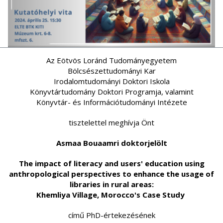
Az Eötvös Loránd Tudományegyetem
Bölcsészettudományi Kar
Irodalomtudományi Doktori Iskola
Könyvtártudomány Doktori Programja, valamint
Könyvtár- és Információtudományi Intézete
tisztelettel meghívja Önt
Asmaa Bouaamri doktorjelölt
The impact of literacy and users' education using
anthropological perspectives to enhance the usage of
libraries in rural areas:
Khemliya Village, Morocco's Case Study
című PhD-értekezésének