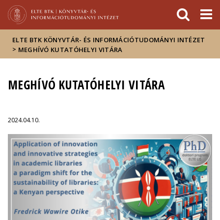
Események
ELTE a
Hírek
sajtóban
ELTE BTK KÖNYVTÁR- ÉS INFORMÁCIÓTUDOMÁNYI INTÉZET
>
MEGHÍVÓ KUTATÓHELYI VITÁRA
MEGHÍVÓ KUTATÓHELYI VITÁRA
2024.04.10.