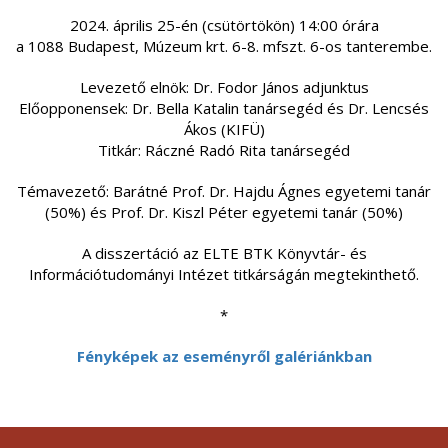
2024. április 25-én (csütörtökön) 14:00 órára
a 1088 Budapest, Múzeum krt. 6-8. mfszt. 6-os tanterembe.
Levezető elnök: Dr. Fodor János adjunktus
Előopponensek: Dr. Bella Katalin tanársegéd és Dr. Lencsés
Ákos (KIFÜ)
Titkár: Ráczné Radó Rita tanársegéd
Témavezető: Barátné Prof. Dr. Hajdu Ágnes egyetemi tanár
(50%) és Prof. Dr. Kiszl Péter egyetemi tanár (50%)
A disszertáció az ELTE BTK Könyvtár- és
Információtudományi Intézet titkárságán megtekinthető.
*
Fényképek az eseményről galériánkban