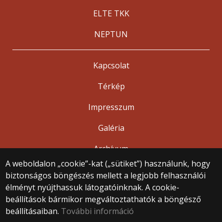
ELTE TKK
NEPTUN
Kapcsolat
Térkép
Impresszum
Galéria
Archívum
A weboldalon „cookie”-kat („sütiket”) használunk, hogy
biztonságos böngészés mellett a legjobb felhasználói
© 2025 Eötvös Loránd Tudományegyetem
élményt nyújthassuk látogatóinknak. A cookie-
Minden jog fenntartva.
beállítások bármikor megváltoztathatók a böngésző
1053 Budapest, Egyetem tér 1–3.
Központi telefonszám: +36 1 411 6500
beállításaiban.
További információ