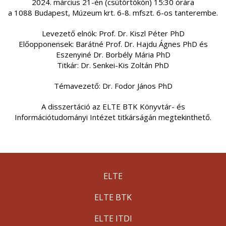
2024. március 21-én (csütörtökön) 15:30 órára
a 1088 Budapest, Múzeum krt. 6-8. mfszt. 6-os tanterembe.
Levezető elnök: Prof. Dr. Kiszl Péter PhD
Előopponensek: Barátné Prof. Dr. Hajdu Ágnes PhD és
Eszenyiné Dr. Borbély Mária PhD
Titkár: Dr. Senkei-Kis Zoltán PhD
Témavezető: Dr. Fodor János PhD
A disszertáció az ELTE BTK Könyvtár- és
Információtudományi Intézet titkárságán megtekinthető.
ELTE
ELTE BTK
ELTE ITDI