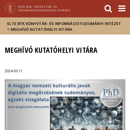
Események
ELTE a
Hírek
sajtóban
ELTE BTK KÖNYVTÁR- ÉS INFORMÁCIÓTUDOMÁNYI INTÉZET
>
MEGHÍVÓ KUTATÓHELYI VITÁRA
MEGHÍVÓ KUTATÓHELYI VITÁRA
2024.03.11.