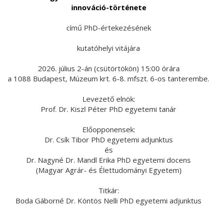
innováció-története
című PhD-értekezésének
kutatóhelyi vitájára
2026. július 2-án (csütörtökön) 15:00 órára
a 1088 Budapest, Múzeum krt. 6-8. mfszt. 6-os tanterembe.
Levezető elnök:
Prof. Dr. Kiszl Péter PhD egyetemi tanár
Előopponensek:
Dr. Csík Tibor PhD egyetemi adjunktus
és
Dr. Nagyné Dr. Mandl Erika PhD egyetemi docens
(Magyar Agrár- és Élettudományi Egyetem)
Titkár:
Boda Gáborné Dr. Köntös Nelli PhD egyetemi adjunktus