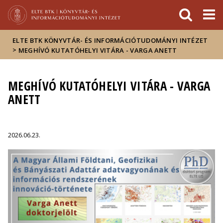
Események
ELTE a
Hírek
sajtóban
ELTE BTK KÖNYVTÁR- ÉS INFORMÁCIÓTUDOMÁNYI INTÉZET
>
MEGHÍVÓ KUTATÓHELYI VITÁRA - VARGA ANETT
MEGHÍVÓ KUTATÓHELYI VITÁRA - VARGA
ANETT
2026.06.23.