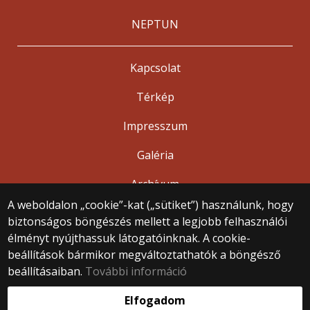
NEPTUN
Kapcsolat
Térkép
Impresszum
Galéria
Archívum
A weboldalon „cookie”-kat („sütiket”) használunk, hogy
biztonságos böngészés mellett a legjobb felhasználói
© 2025 Eötvös Loránd Tudományegyetem
élményt nyújthassuk látogatóinknak. A cookie-
Minden jog fenntartva.
beállítások bármikor megváltoztathatók a böngésző
1053 Budapest, Egyetem tér 1–3.
Központi telefonszám: +36 1 411 6500
beállításaiban.
További információ
Webfejlesztés:
Elfogadom