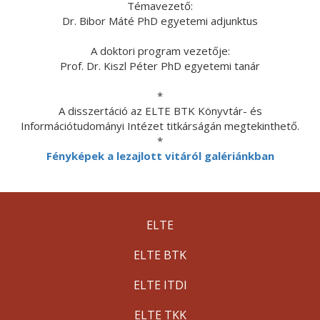
Témavezető:
Dr. Bibor Máté PhD egyetemi adjunktus
A doktori program vezetője:
Prof. Dr. Kiszl Péter PhD egyetemi tanár
*
A disszertáció az ELTE BTK Könyvtár- és
Információtudományi Intézet titkárságán megtekinthető.
*
Fényképek a lezajlott vitáról galériánkban
ELTE
ELTE BTK
ELTE ITDI
ELTE TKK