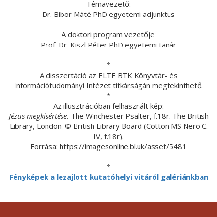
Témavezető:
Dr. Bibor Máté PhD egyetemi adjunktus
A doktori program vezetője:
Prof. Dr. Kiszl Péter PhD egyetemi tanár
*
A disszertáció az ELTE BTK Könyvtár- és
Információtudományi Intézet titkárságán megtekinthető.
*
Az illusztrációban felhasznált kép:
Jézus megkísértése.
The Winchester Psalter, f.18r. The British
Library, London. © British Library Board (Cotton MS Nero C.
IV, f.18r).
Forrása: https://imagesonline.bl.uk/asset/5481
*
Fényképek a lezajlott kutatóhelyi vitáról galériánkban