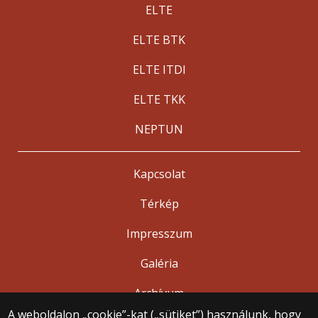
ELTE
ELTE BTK
ELTE ITDI
ELTE TKK
NEPTUN
Kapcsolat
Térkép
Impresszum
Galéria
Archívum
A weboldalon „cookie”-kat („sütiket”) használunk, hogy