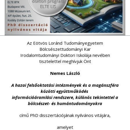
Az Eötvös Loránd Tudományegyetem
Bölcsészettudományi Kar
Irodalomtudományi Doktori Iskolája nevében
tisztelettel meghívjuk Önt
Nemes László
A hazai felsőoktatási intézmények és a magánszféra
közötti együttműködés
információáramlási rendszere, különös tekintettel a
bölcsészet- és humántudományokra
című PhD disszertációjának nyilvános vitájára,
amelyet