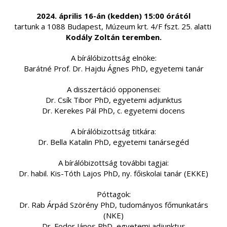
2024. április 16-án (kedden) 15:00 órától
tartunk a 1088 Budapest, Múzeum krt. 4/F fszt. 25. alatti
Kodály Zoltán teremben.
A bírálóbizottság elnöke:
Barátné Prof. Dr. Hajdu Ágnes PhD, egyetemi tanár
A disszertáció opponensei:
Dr. Csík Tibor PhD, egyetemi adjunktus
Dr. Kerekes Pál PhD, c. egyetemi docens
A bírálóbizottság titkára:
Dr. Bella Katalin PhD, egyetemi tanársegéd
A bírálóbizottság további tagjai:
Dr. habil. Kis-Tóth Lajos PhD, ny. főiskolai tanár (EKKE)
Póttagok:
Dr. Rab Árpád Szörény PhD, tudományos főmunkatárs
(NKE)
Dr. Fodor János PhD, egyetemi adjunktus