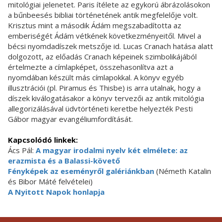
mitológiai jelenetet. Paris ítélete az egykorú ábrázolásokon
a bűnbeesés bibliai történetének antik megfelelője volt.
Krisztus mint a második Ádám megszabadította az
emberiségét Ádám vétkének következményeitől. Mivel a
bécsi nyomdadíszek metszője id. Lucas Cranach hatása alatt
dolgozott, az előadás Cranach képeinek szimbolikájából
értelmezte a címlapképet, összehasonlítva azt a
nyomdában készült más címlapokkal. A könyv egyéb
illusztrációi (pl. Piramus és Thisbe) is arra utalnak, hogy a
díszek kiválogatásakor a könyv tervezői az antik mitológia
allegorizálásával üdvtörténeti keretbe helyezték Pesti
Gábor magyar evangéliumfordítását.
Kapcsolódó linkek:
Ács Pál:
A magyar irodalmi nyelv két elmélete: az
erazmista és a Balassi-követő
Fényképek az eseményről galériánkban
(Németh Katalin
és Bibor Máté felvételei)
A Nyitott Napok honlapja