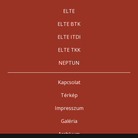
ELTE
ELTE BTK
ELTE ITDI
ELTE TKK
NEPTUN
Kapcsolat
Térkép
Impresszum
Galéria
Archívum