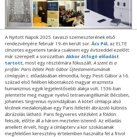
A Nyitott Napok 2025. tavaszi szemeszterének első
rendezvényére február 19-én került sor.
Ács Pál
, az ELTE
címzetes egyetemi tanára csaknem egy évtizeddel ezelőtt
már szerepelt a sorozatban.
Akkor átfogó előadást
tartott
, most egy résztémára fókuszált.
A szent és a
profán: Paris ítélete Pesti Gábor Újtestamentumának
címlapján
c. előadásában elmondta, hogy Pesti Gábor a 16.
század első felében kibontakozó magyar erazmista
humanizmus egyik legjelentősebb alakja volt. 1536-ban
jelentette meg magyar nyelvű tetraevangéliumát Bécsben,
Johannes Singrenius nyomdájában. A kötet címlapja alsó
lécének medalionjában egy Paris ítéletét ábrázoló különös
ábrázolás látható: Paris fegyveres vitézként a földön
fekszik, előtte áll a három meztelen istennő. Az előadás
amellett érvelt, hogy a címlapterv a kor szokásainak
megfelelően keresztény értelemben használta fel a frivol