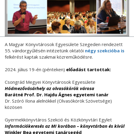
A Magyar Könyvtárosok Egyesülete Szegeden rendezett
55. vándorgyűlésén intézetünk oktatói
négy szekcióba is
felkérést kaptak szakmai közreműködésre.
2024. július 19-én (pénteken)
előadást tartottak:
Csongrád Megyei Könyvtárosok Egyesülete
Hódmezővásárhely az olvasókörök városa
Barátné Prof. Dr. Hajdu Ágnes egyetemi tanár
Dr. Szóró Ilona alelnökkel (Olvasókörök Szövetsége)
közösen
Gyermekkönyvtáros Szekció és Közkönyvtári Egylet
Információkeresés az MI korában – könyvtárban és kívül
Winkler Bea egyetemi tanársegéd