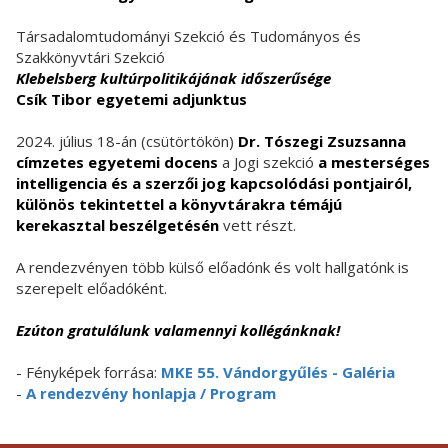
Társadalomtudományi Szekció és Tudományos és
Szakkönyvtári Szekció
Klebelsberg kultúrpolitikájának időszerűsége
Csík Tibor egyetemi adjunktus
2024. július 18-án (csütörtökön)
Dr. Tószegi Zsuzsanna
címzetes egyetemi docens
a Jogi szekció
a mesterséges
intelligencia és a szerzői jog kapcsolódási pontjairól,
különös tekintettel a könyvtárakra témájú
kerekasztal beszélgetésén
vett részt.
A rendezvényen több külső előadónk és volt hallgatónk is
szerepelt előadóként.
Ezúton gratulálunk valamennyi kollégánknak!
- Fényképek forrása:
MKE 55. Vándorgyűlés - Galéria
-
A rendezvény honlapja / Program