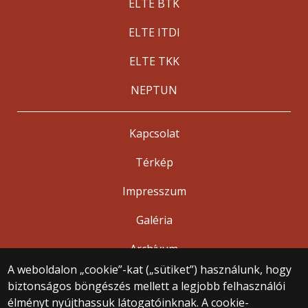
ELTE BTK
ELTE ITDI
ELTE TKK
NEPTUN
Kapcsolat
Térkép
Impresszum
Galéria
Archívum
A weboldalon „cookie”-kat („sütiket”) használunk, hogy
biztonságos böngészés mellett a legjobb felhasználói
© 2025 Eötvös Loránd Tudományegyetem
élményt nyújthassuk látogatóinknak. A cookie-
Minden jog fenntartva.