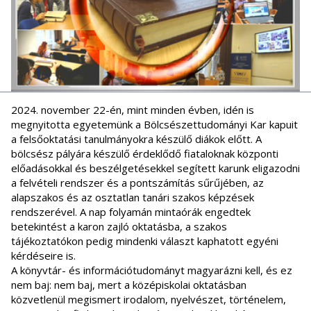
2024. november 22-én, mint minden évben, idén is
megnyitotta egyetemünk a Bölcsészettudományi Kar kapuit
a felsőoktatási tanulmányokra készülő diákok előtt. A
bölcsész pályára készülő érdeklődő fiataloknak központi
előadásokkal és beszélgetésekkel segített karunk eligazodni
a felvételi rendszer és a pontszámítás sűrűjében, az
alapszakos és az osztatlan tanári szakos képzések
rendszerével. A nap folyamán mintaórák engedtek
betekintést a karon zajló oktatásba, a szakos
tájékoztatókon pedig mindenki választ kaphatott egyéni
kérdéseire is.
A könyvtár- és információtudományt magyarázni kell, és ez
nem baj: nem baj, mert a középiskolai oktatásban
közvetlenül megismert irodalom, nyelvészet, történelem,