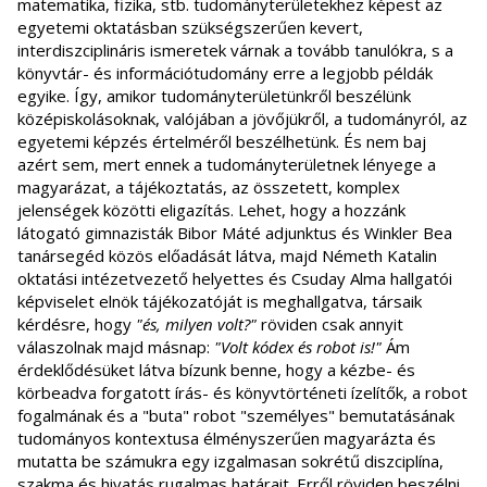
matematika, fizika, stb. tudományterületekhez képest az
egyetemi oktatásban szükségszerűen kevert,
interdiszciplináris ismeretek várnak a tovább tanulókra, s a
könyvtár- és információtudomány erre a legjobb példák
egyike. Így, amikor tudományterületünkről beszélünk
középiskolásoknak, valójában a jövőjükről, a tudományról, az
egyetemi képzés értelméről beszélhetünk. És nem baj
azért sem, mert ennek a tudományterületnek lényege a
magyarázat, a tájékoztatás, az összetett, komplex
jelenségek közötti eligazítás. Lehet, hogy a hozzánk
látogató gimnazisták Bibor Máté adjunktus és Winkler Bea
tanársegéd közös előadását látva, majd Németh Katalin
oktatási intézetvezető helyettes és Csuday Alma hallgatói
képviselet elnök tájékozatóját is meghallgatva, társaik
kérdésre, hogy
"és, milyen volt?"
röviden csak annyit
válaszolnak majd másnap:
"Volt kódex és robot is!"
Ám
érdeklődésüket látva bízunk benne, hogy a kézbe- és
körbeadva forgatott írás- és könyvtörténeti ízelítők, a robot
fogalmának és a "buta" robot "személyes" bemutatásának
tudományos kontextusa élményszerűen magyarázta és
mutatta be számukra egy izgalmasan sokrétű diszciplína,
szakma és hivatás rugalmas határait. Erről röviden beszélni