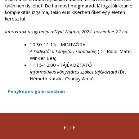
talán nem is lehet. De ha most megmaradt látogatóinkban e
komplexitás izgalma, talán el is kísérheti őket egy életen
keresztül...
Intézetünk programja a Nyílt Napon, 2024. november 22-én:
10:30-11:15 – MINTAÓRA
A kódextől a könyvtári robotikáig
(Dr. Bibor Máté,
Winkler Bea)
11:15-12:00 –TÁJÉKOZTATÓ
Informatikus könyvtáros szakos tájékoztató
(Dr.
Németh Katalin, Csuday Alma)
-
Fényképek galériánkban
ELTE