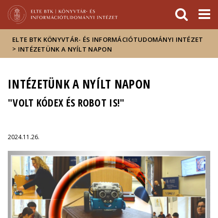
Események
ELTE a
Hírek
sajtóban
ELTE BTK KÖNYVTÁR- ÉS INFORMÁCIÓTUDOMÁNYI INTÉZET
>
INTÉZETÜNK A NYÍLT NAPON
INTÉZETÜNK A NYÍLT NAPON
"VOLT KÓDEX ÉS ROBOT IS!"
2024.11.26.