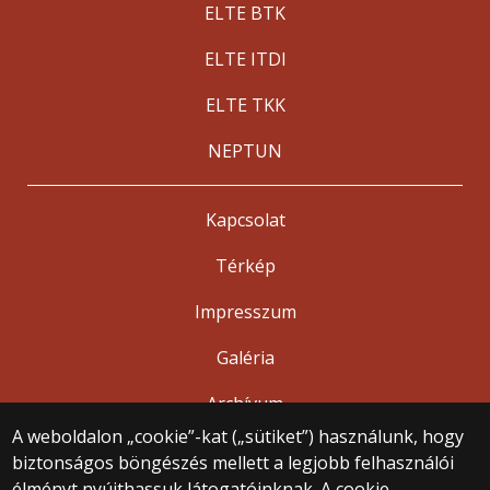
ELTE BTK
ELTE ITDI
ELTE TKK
NEPTUN
Kapcsolat
Térkép
Impresszum
Galéria
Archívum
A weboldalon „cookie”-kat („sütiket”) használunk, hogy
biztonságos böngészés mellett a legjobb felhasználói
© 2025 Eötvös Loránd Tudományegyetem
élményt nyújthassuk látogatóinknak. A cookie-