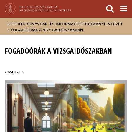
Események
ELTE a
Hírek
sajtóban
ELTE BTK KÖNYVTÁR- ÉS INFORMÁCIÓTUDOMÁNYI INTÉZET
>
FOGADÓÓRÁK A VIZSGAIDŐSZAKBAN
FOGADÓÓRÁK A VIZSGAIDŐSZAKBAN
2024.05.17.