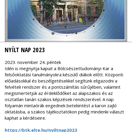
NYÍLT NAP 2023
2023. november 24. péntek
Idén is megnyitja kapuit a Bölcsészettudományi Kar a
felsőoktatási tanulmányokra készülő diákok előtt. Központi
előadásokkal és beszélgetésekkel segítünk eligazodni a
felvételi rendszer és a pontszámítás sűrűjében, valamint
megismertetjük az érdeklődőket az alapszakos és az
osztatlan tanári szakos képzések rendszerével. A nap
folyamán mintaórák engednek betekintést a karon zajló
oktatásba, a szakos tájékoztatókon pedig mindenki választ
kaphat a kérdéseire.
https://btk.elte.hu/nyiltnap2023