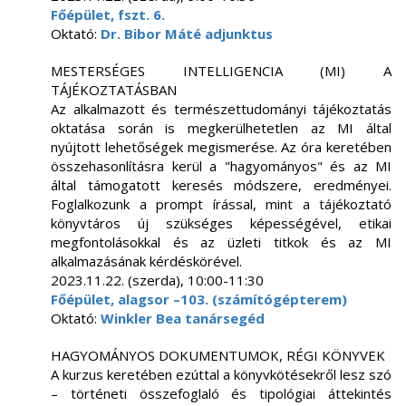
Főépület, fszt. 6.
Oktató:
Dr. Bibor Máté adjunktus
MESTERSÉGES INTELLIGENCIA (MI) A
TÁJÉKOZTATÁSBAN
Az alkalmazott és természettudományi tájékoztatás
oktatása során is megkerülhetetlen az MI által
nyújtott lehetőségek megismerése. Az óra keretében
összehasonlításra kerül a "hagyományos" és az MI
által támogatott keresés módszere, eredményei.
Foglalkozunk a prompt írással, mint a tájékoztató
könyvtáros új szükséges képességével, etikai
megfontolásokkal és az üzleti titkok és az MI
alkalmazásának kérdéskörével.
2023.11.22. (szerda), 10:00-11:30
Főépület, alagsor –103. (számítógépterem)
Oktató:
Winkler Bea tanársegéd
HAGYOMÁNYOS DOKUMENTUMOK, RÉGI KÖNYVEK
A kurzus keretében ezúttal a könyvkötésekről lesz szó
– történeti összefoglaló és tipológiai áttekintés