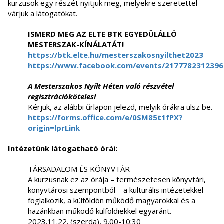
kurzusok egy részét nyitjuk meg, melyekre szeretettel
várjuk a látogatókat.
ISMERD MEG AZ ELTE BTK EGYEDÜLÁLLÓ
MESTERSZAK-KÍNÁLATÁT!
https://btk.elte.hu/mesterszakosnyilthet2023
https://www.facebook.com/events/2177782312396
A Mesterszakos Nyílt Héten való részvétel
regisztrációköteles!
Kérjük, az alábbi űrlapon jelezd, melyik órákra ülsz be.
https://forms.office.com/e/0SM85t1fPX?
origin=lprLink
Intézetünk látogatható órái:
TÁRSADALOM ÉS KÖNYVTÁR
A kurzusnak ez az órája – természetesen könyvtári,
könyvtárosi szempontból – a kulturális intézetekkel
foglalkozik, a külföldön működő magyarokkal és a
hazánkban működő külföldiekkel egyaránt.
2023.11.22. (szerda), 9.00-10:30