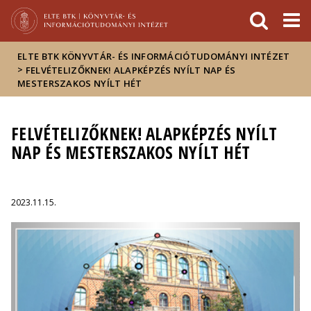
Események
ELTE a
Hírek
sajtóban
ELTE BTK KÖNYVTÁR- ÉS INFORMÁCIÓTUDOMÁNYI INTÉZET
>
FELVÉTELIZŐKNEK! ALAPKÉPZÉS NYÍLT NAP ÉS
MESTERSZAKOS NYÍLT HÉT
FELVÉTELIZŐKNEK! ALAPKÉPZÉS NYÍLT
NAP ÉS MESTERSZAKOS NYÍLT HÉT
2023.11.15.