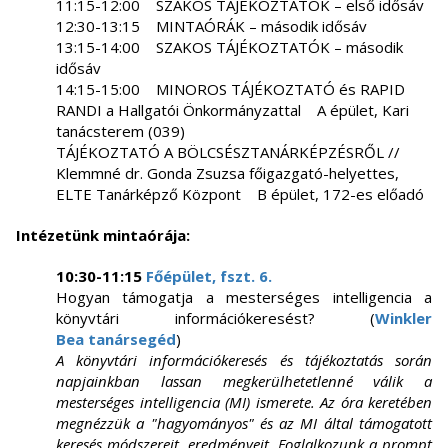
11:15-12:00 SZAKOS TÁJÉKOZTATÓK – első idősáv
12:30-13:15 MINTAÓRÁK – második idősáv
13:15-14:00 SZAKOS TÁJÉKOZTATÓK – második
idősáv
14:15-15:00 MINOROS TÁJÉKOZTATÓ és RAPID
RANDI a Hallgatói Önkormányzattal A épület, Kari
tanácsterem (039)
TÁJÉKOZTATÓ A BÖLCSÉSZTANÁRKÉPZÉSRŐL //
Klemmné dr. Gonda Zsuzsa főigazgató-helyettes,
ELTE Tanárképző Központ B épület, 172-es előadó
Intézetünk mintaórája:
10:30-11:15
Főépület, fszt. 6.
Hogyan támogatja a mesterséges intelligencia a
könyvtári információkeresést? (
Winkler
Bea tanársegéd
)
A könyvtári információkeresés és tájékoztatás során
napjainkban lassan megkerülhetetlenné válik a
mesterséges intelligencia (MI) ismerete. Az óra keretében
megnézzük a "hagyományos" és az MI által támogatott
keresés módszereit, eredményeit. Foglalkozunk a prompt