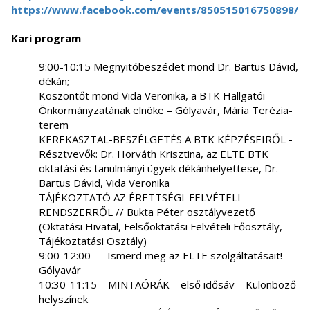
https://www.facebook.com/events/850515016750898/
Kari program
9:00-10:15 Megnyitóbeszédet mond Dr. Bartus Dávid,
dékán;
Köszöntőt mond Vida Veronika, a BTK Hallgatói
Önkormányzatának elnöke – Gólyavár, Mária Terézia-
terem
KEREKASZTAL-BESZÉLGETÉS A BTK KÉPZÉSEIRŐL -
Résztvevők: Dr. Horváth Krisztina, az ELTE BTK
oktatási és tanulmányi ügyek dékánhelyettese, Dr.
Bartus Dávid, Vida Veronika
TÁJÉKOZTATÓ AZ ÉRETTSÉGI-FELVÉTELI
RENDSZERRŐL // Bukta Péter osztályvezető
(Oktatási Hivatal, Felsőoktatási Felvételi Főosztály,
Tájékoztatási Osztály)
9:00-12:00 Ismerd meg az ELTE szolgáltatásait! –
Gólyavár
10:30-11:15 MINTAÓRÁK – első idősáv Különböző
helyszínek