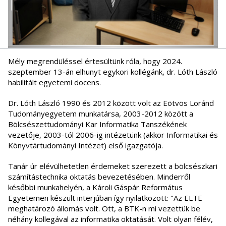
Mély megrendüléssel értesültünk róla, hogy 2024.
szeptember 13-án elhunyt egykori kollégánk, dr. Lóth László
habilitált egyetemi docens.
Dr. Lóth László 1990 és 2012 között volt az Eötvös Loránd
Tudományegyetem munkatársa, 2003-2012 között a
Bölcsészettudományi Kar Informatika Tanszékének
vezetője, 2003-tól 2006-ig intézetünk (akkor Informatikai és
Könyvtártudományi Intézet) első igazgatója.
Tanár úr elévülhetetlen érdemeket szerezett a bölcsészkari
számítástechnika oktatás bevezetésében. Minderről
későbbi munkahelyén, a Károli Gáspár Református
Egyetemen készült interjúban így nyilatkozott: "Az ELTE
meghatározó állomás volt. Ott, a BTK-n mi vezettük be
néhány kollegával az informatika oktatását. Volt olyan félév,