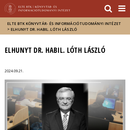
Események
ELTE a
Hírek
sajtóban
ELTE BTK KÖNYVTÁR- ÉS INFORMÁCIÓTUDOMÁNYI INTÉZET
>
ELHUNYT DR. HABIL. LÓTH LÁSZLÓ
ELHUNYT DR. HABIL. LÓTH LÁSZLÓ
2024.09.21.