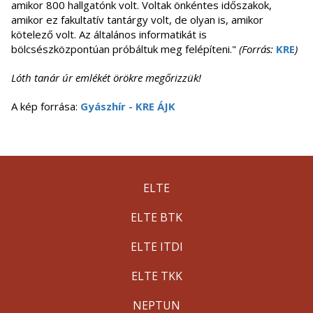
amikor 800 hallgatónk volt. Voltak önkéntes időszakok,
amikor ez fakultatív tantárgy volt, de olyan is, amikor
kötelező volt. Az általános informatikát is
bölcsészközpontúan próbáltuk meg felépíteni."
(Forrás:
KRE
)
Lóth tanár úr emlékét örökre megőrizzük!
A kép forrása:
Gyászhír - KRE ÁJK
ELTE
ELTE BTK
ELTE ITDI
ELTE TKK
NEPTUN