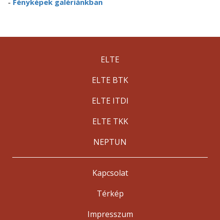
-
Fényképek galériánkban
ELTE
ELTE BTK
ELTE ITDI
ELTE TKK
NEPTUN
Kapcsolat
Térkép
Impresszum