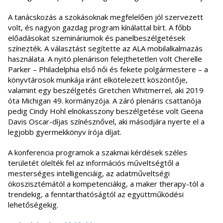
A tanácskozás a szokásoknak megfelelően jól szervezett
volt, és nagyon gazdag program kínálattal bírt. A főbb
előadásokat szemináriumok és panelbeszélgetések
színezték. A választást segítette az ALA mobilalkalmazás
használata. A nyitó plenárison felejthetetlen volt Cherelle
Parker – Philadelphia első női és fekete polgármestere – a
könyvtárosok munkája iránt elkötelezett köszöntője,
valamint egy beszélgetés Gretchen Whitmerrel, aki 2019
óta Michigan 49. kormányzója. A záró plenáris csattanója
pedig Cindy Hohl elnökasszony beszélgetése volt Geena
Davis Oscar-díjas színésznővel, aki másodjára nyerte el a
legjobb gyermekkönyv írója díjat.
A konferencia programok a szakmai kérdések széles
területét ölelték fel az információs műveltségtől a
mesterséges intelligenciáig, az adatműveltségi
ökoszisztémától a kompetenciákig, a maker therapy-tól a
trendekig, a fenntarthatóságtól az együttműködési
lehetőségekig.