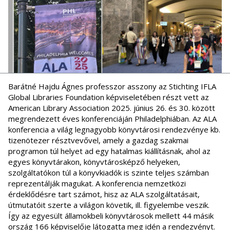
Barátné Hajdu Ágnes professzor asszony az Stichting IFLA
Global Libraries Foundation képviseletében részt vett az
American Library Association 2025. június 26. és 30. között
megrendezett éves konferenciáján Philadelphiában. Az ALA
konferencia a világ legnagyobb könyvtárosi rendezvénye kb.
tizenötezer résztvevővel, amely a gazdag szakmai
programon túl helyet ad egy hatalmas kiállításnak, ahol az
egyes könyvtárakon, könyvtárosképző helyeken,
szolgáltatókon túl a könyvkiadók is szinte teljes számban
reprezentálják magukat. A konferencia nemzetközi
érdeklődésre tart számot, hisz az ALA szolgáltatásait,
útmutatóit szerte a világon követik, ill. figyelembe veszik.
Így az egyesült államokbeli könyvtárosok mellett 44 másik
ország 166 képviselője látogatta meg idén a rendezvényt.