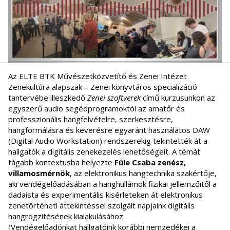
Az ELTE BTK Művészetközvetítő és Zenei Intézet
Zenekultúra alapszak – Zenei könyvtáros specializáció
tantervébe illeszkedő
Zenei szoftverek
című kurzusunkon az
egyszerű audio segédprogramoktól az amatőr és
professzionális hangfelvételre, szerkesztésre,
hangformálásra és keverésre egyaránt használatos DAW
(Digital Audio Workstation) rendszerekig tekintették át a
hallgatók a digitális zenekezelés lehetőségeit. A témát
tágabb kontextusba helyezte
Füle Csaba zenész,
villamosmérnök
, az elektronikus hangtechnika szakértője,
aki vendégelőadásában a hanghullámok fizikai jellemzőitől a
dadaista és experimentális kisérleteken át elektronikus
zenetörténeti áttekintéssel szolgált napjaink digitális
hangrögzítésének kialakulásához.
(Vendégelőadónkat hallgatóink korábbi nemzedékei a