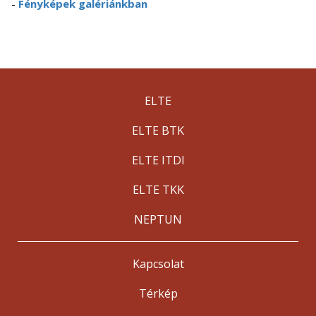
-
Fényképek galériánkban
ELTE
ELTE BTK
ELTE ITDI
ELTE TKK
NEPTUN
Kapcsolat
Térkép