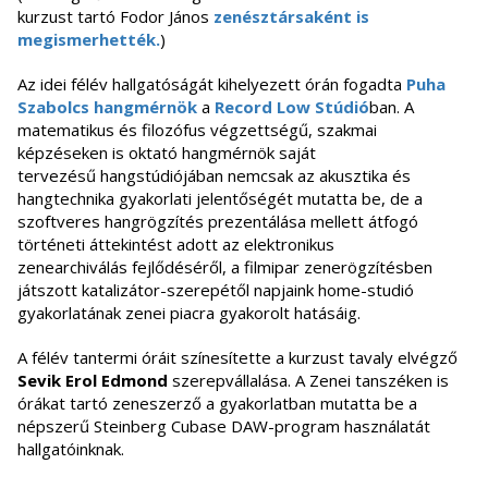
kurzust tartó Fodor János
zenésztársaként is
megismerhették.
)
Az idei félév hallgatóságát kihelyezett órán fogadta
Puha
Szabolcs hangmérnök
a
Record Low Stúdió
ban. A
matematikus és filozófus végzettségű, szakmai
képzéseken is oktató hangmérnök saját
tervezésű hangstúdiójában nemcsak az akusztika és
hangtechnika gyakorlati jelentőségét mutatta be, de a
szoftveres hangrögzítés prezentálása mellett átfogó
történeti áttekintést adott az elektronikus
zenearchiválás fejlődéséről, a filmipar zenerögzítésben
játszott katalizátor-szerepétől napjaink home-studió
gyakorlatának zenei piacra gyakorolt hatásáig.
A félév tantermi óráit színesítette a kurzust tavaly elvégző
Sevik Erol Edmond
szerepvállalása. A Zenei tanszéken is
órákat tartó zeneszerző a gyakorlatban mutatta be a
népszerű Steinberg Cubase DAW-program használatát
hallgatóinknak.