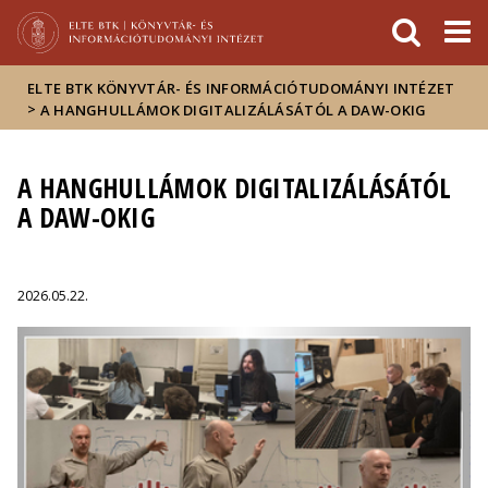
Események
ELTE a
Hírek
sajtóban
ELTE BTK KÖNYVTÁR- ÉS INFORMÁCIÓTUDOMÁNYI INTÉZET
>
A HANGHULLÁMOK DIGITALIZÁLÁSÁTÓL A DAW-OKIG
A HANGHULLÁMOK DIGITALIZÁLÁSÁTÓL
A DAW-OKIG
2026.05.22.