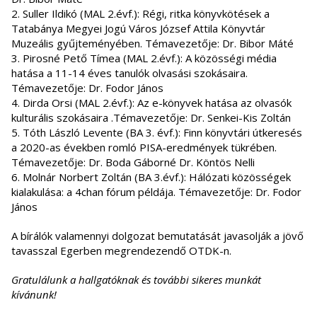
2. Suller Ildikó (MAL 2.évf.): Régi, ritka könyvkötések a
Tatabánya Megyei Jogú Város József Attila Könyvtár
Muzeális gyűjteményében. Témavezetője: Dr. Bibor Máté
3. Pirosné Pető Tímea (MAL 2.évf.): A közösségi média
hatása a 11-14 éves tanulók olvasási szokásaira.
Témavezetője: Dr. Fodor János
4. Dirda Orsi (MAL 2.évf.): Az e-könyvek hatása az olvasók
kulturális szokásaira .Témavezetője: Dr. Senkei-Kis Zoltán
5. Tóth László Levente (BA 3. évf.): Finn könyvtári útkeresés
a 2020-as években romló PISA-eredmények tükrében.
Témavezetője: Dr. Boda Gáborné Dr. Köntös Nelli
6. Molnár Norbert Zoltán (BA 3.évf.): Hálózati közösségek
kialakulása: a 4chan fórum példája. Témavezetője: Dr. Fodor
János
A bírálók valamennyi dolgozat bemutatását javasolják a jövő
tavasszal Egerben megrendezendő OTDK-n.
Gratulálunk a hallgatóknak és további sikeres munkát
kívánunk!