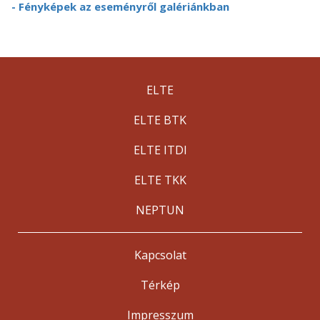
- Fényképek az eseményről galériánkban
ELTE
ELTE BTK
ELTE ITDI
ELTE TKK
NEPTUN
Kapcsolat
Térkép
Impresszum