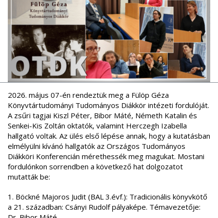
2026. május 07-én rendeztük meg a Fülöp Géza
Könyvtártudományi Tudományos Diákkör intézeti fordulóját.
A zsűri tagjai Kiszl Péter, Bibor Máté, Németh Katalin és
Senkei-Kis Zoltán oktatók, valamint Herczegh Izabella
hallgató voltak. Az ülés első lépése annak, hogy a kutatásban
elmélyülni kívánó hallgatók az Országos Tudományos
Diákköri Konferencián mérethessék meg magukat. Mostani
fordulónkon sorrendben a következő hat dolgozatot
mutatták be:
1. Böckné Majoros Judit (BAL 3.évf.): Tradicionális könyvkötő
a 21. században: Csányi Rudolf pályaképe. Témavezetője:
Dr. Bibor Máté