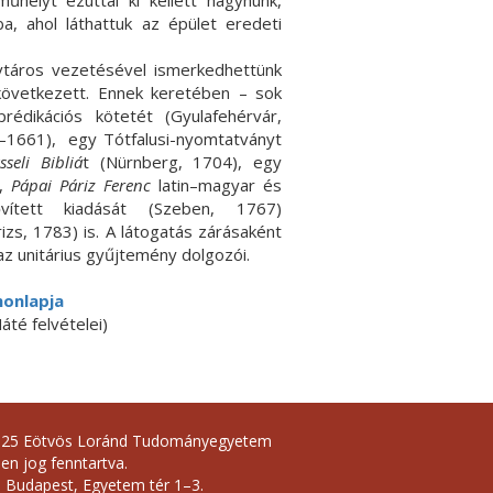
űhelyt ezúttal ki kellett hagynunk,
ba, ahol láthattuk az épület eredeti
táros vezetésével ismerkedhettünk
következett. Ennek keretében – sok
rédikációs kötetét (Gyulafehérvár,
–1661), egy Tótfalusi-nyomtatványt
sseli
Bibliá
t (Nürnberg, 1704), egy
),
Pápai Páriz Ferenc
latin–magyar és
ített kiadását (Szeben, 1767)
zs, 1783) is. A látogatás zárásaként
z unitárius gyűjtemény dolgozói.
honlapja
áté felvételei)
025 Eötvös Loránd Tudományegyetem
en jog fenntartva.
 Budapest, Egyetem tér 1–3.