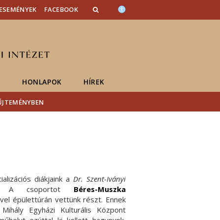
ESEMÉNYEK
FACEBOOK
K
HONLAPOK
HÍREK
YŰJTEMÉNYBEN
alizációs diákjaink a
Dr. Szent-Iványi
ak. A csoportot
Béres-Muszka
el épülettúrán vettünk részt. Ennek
ihály Egyházi Kulturális Központ