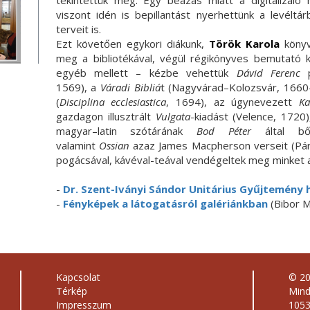
tekintettük meg. Egy beázás miatt a digitalizáló m
viszont idén is bepillantást nyerhettünk a levéltár
terveit is.
Ezt követően egykori diákunk,
Török Karola
könyv
meg a bibliotékával, végül régikönyves bemutató 
egyéb mellett – kézbe vehettük
Dávid Ferenc
p
1569), a
Váradi Bibliá
t (Nagyvárad–Kolozsvár, 1660
(
Disciplina ecclesiastica
, 1694), az úgynevezett
Ka
gazdagon illusztrált
Vulgata
-kiadást (Velence, 1720
magyar–latin szótárának
Bod Péter
által bőv
valamint
Ossian
azaz James Macpherson verseit (Pári
pogácsával, kávéval-teával vendégeltek meg minket a
-
Dr. Szent-Iványi Sándor Unitárius Gyűjtemény 
-
Fényképek a látogatásról galériánkban
(Bibor M
Kapcsolat
© 2
Térkép
Mind
Impresszum
1053