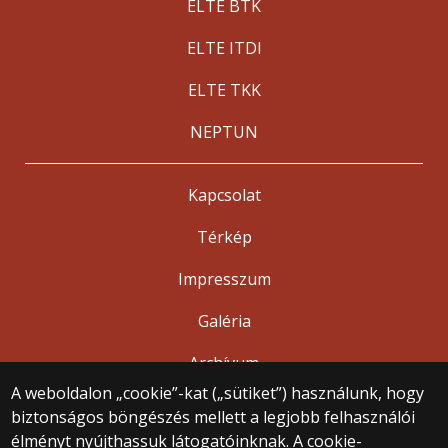
ELTE BTK
ELTE ITDI
ELTE TKK
NEPTUN
Kapcsolat
Térkép
Impresszum
Galéria
Archívum
A weboldalon „cookie”-kat („sütiket”) használunk, hogy
biztonságos böngészés mellett a legjobb felhasználói
© 2025 Eötvös Loránd Tudományegyetem
élményt nyújthassuk látogatóinknak. A cookie-
Minden jog fenntartva.