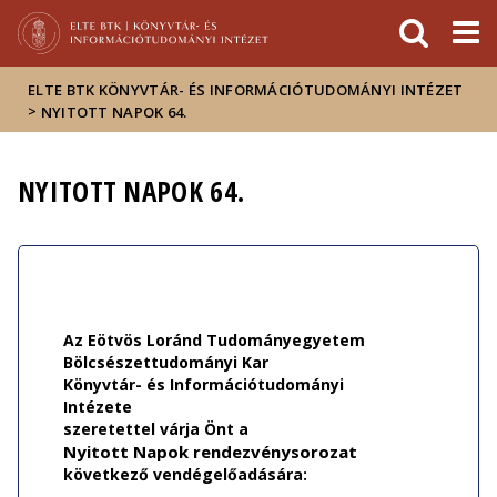
Események
ELTE a
Hírek
sajtóban
ELTE BTK KÖNYVTÁR- ÉS INFORMÁCIÓTUDOMÁNYI INTÉZET
>
NYITOTT NAPOK 64.
NYITOTT NAPOK 64.
Az Eötvös Loránd Tudományegyetem
Bölcsészettudományi Kar
Könyvtár- és Információtudományi
Intézete
szeretettel várja Önt a
Nyitott Napok rendezvénysorozat
következő vendégelőadására: