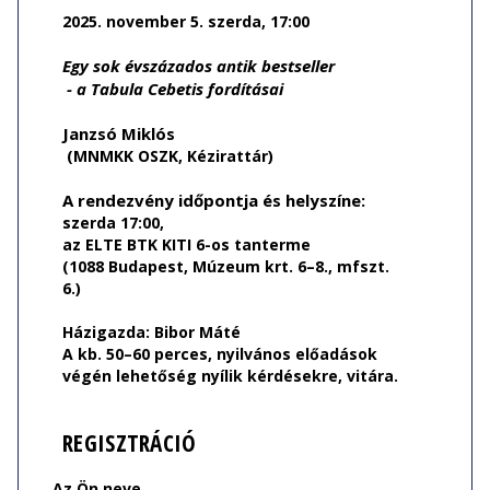
2025. november 5. szerda, 17:00
Egy sok évszázados antik bestseller
- a Tabula Cebetis fordításai
Janzsó Miklós
(MNMKK OSZK, Kézirattár)
A rendezvény időpontja és helyszíne:
szerda 17:00,
az ELTE BTK KITI 6-os tanterme
(1088 Budapest, Múzeum krt. 6–8., mfszt.
6.)
Házigazda: Bibor Máté
A kb. 50–60 perces, nyilvános előadások
végén lehetőség nyílik kérdésekre, vitára.
REGISZTRÁCIÓ
Az Ön neve